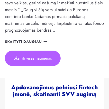
?
savo veiklas, gerinti našumą ir mažinti nuostolius šiais
N
E
metais.” „Daug vilčių verslui suteikia Europos
M
centrinio banko žadamas pirmasis palūkanų
O
mažinimas birželio mėnesį, Tarptautinio valiutos fondo
K
prognozuojamas bendras…
U
M
P
SKAITYTI DAUGIAU
A
I
S
R
A
M
Skaityti visas naujienas
U
O
G
M
S
E
?
T
Ų
Apdovanojimus pelniusi fintech
K
įmonė, skatinanti SVV augimą
E
T
V