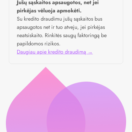
Jūsų sąskaitos apsaugotos, net jei
pirkėjas vėluoja apmokėti.
Su kredito draudimu jūsų sąskaitos bus
apsaugotos net ir tuo atveju, jei pirkėjas
neatsiskaito. Rinkitės saugų faktoringą be
papildomos rizikos.
Daugiau apie kredito draudimą →