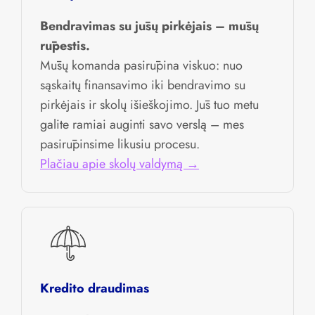
Bendravimas su jūsų pirkėjais – mūsų
rūpestis.
Mūsų komanda pasirūpina viskuo: nuo
sąskaitų finansavimo iki bendravimo su
pirkėjais ir skolų išieškojimo. Jūs tuo metu
galite ramiai auginti savo verslą – mes
pasirūpinsime likusiu procesu.
Plačiau apie skolų valdymą →
Kredito draudimas