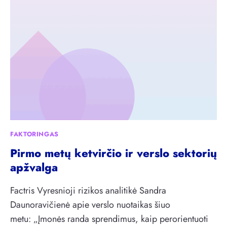
E
R
R
Ą
N
M
A
E
T
T
Y
Ų
V
P
Ų
U
F
S
I
M
N
E
FAKTORINGAS
A
T
N
Pirmo metų ketvirčio ir verslo sektorių
Į
S
Į
apžvalga
A
M
V
O
Factris Vyresnioji rizikos analitikė Sandra
I
N
Daunoravičienė apie verslo nuotaikas šiuo
M
I
metu: „Įmonės randa sprendimus, kaip perorientuoti
Ą
Ų