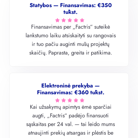
Statybos — Finansavimas: €350
tūkst.
Finansavimas per „Factris“ suteikė
lankstumo laiku atsiskaityti su rangovais
ir tuo pačiu auginti mūsų projektų
skaičių. Paprasta, greita ir patikima.
Elektroninė prekyba —
Finansavimas: €360 tūkst.
Kai užsakymų apimtys ėmė sparčiai
augti, „Factris“ padėjo finansuoti
sąskaitas per 24 val. — tai leido mums
atnaujinti prekių atsargas ir plėstis be