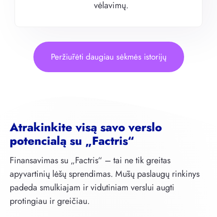
vėlavimų.
Peržiūrėti daugiau sėkmės istorijų
Atrakinkite visą savo verslo
potencialą su „Factris“
Finansavimas su „Factris“ – tai ne tik greitas
apyvartinių lėšų sprendimas. Mūsų paslaugų rinkinys
padeda smulkiajam ir vidutiniam verslui augti
protingiau ir greičiau.