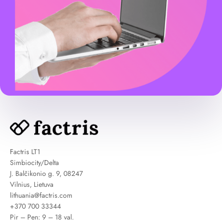
Factris LT1
Simbiocity/Delta
J. Balčikonio g. 9, 08247
Vilnius, Lietuva
lithuania@factris.com
+370 700 33344
Pir – Pen: 9 – 18 val.