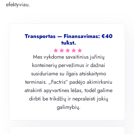
efektyviau.
Transportas — Finansavimas: €40
tūkst.
Mes vykdome savaitinius jūrinių
konteinerių pervežimus ir dažnai
susiduriame su ilgais atsiskaitymo
terminais. „Factris“ padėjo akimirksniu
atrakinti apyvartines lėšas, todėl galime
dirbti be trikdžių ir nepraleisti jokių
galimybių.