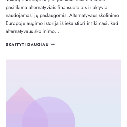
pasitikima alternatyviais finansuotojais ir aktyviai
naudojamasi jų paslaugomis. Alternatyvaus skolinimo
Europoje augimo istorija išlieka stipri ir tikimasi, kad
alternatyvaus skolinimo…
A
SKAITYTI DAUGIAU
R
D
A
R
L
I
K
O
V
E
R
S