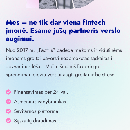
Mes – ne tik dar viena fintech
įmonė. Esame jūsų partneris verslo
augimui.
Nuo 2017 m. „Factris“ padeda mažoms ir vidutinėms
įmonėms greitai paversti neapmokėtas sąskaitas į
apyvartines lėšas. Mūsų išmanūs faktoringo
sprendimai leidžia verslui augti greitai ir be streso.
Finansavimas per 24 val.
Asmeninis vadybininkas
Savitarnos platforma
Sąskaitų draudimas