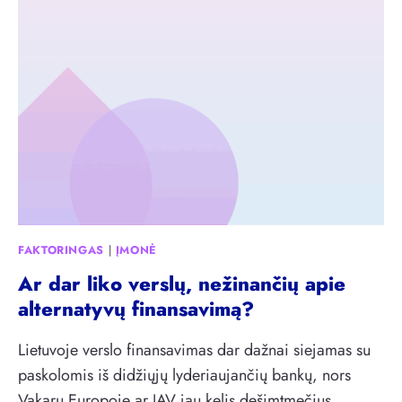
FAKTORINGAS
|
ĮMONĖ
Ar dar liko verslų, nežinančių apie
alternatyvų finansavimą?
Lietuvoje verslo finansavimas dar dažnai siejamas su
paskolomis iš didžiųjų lyderiaujančių bankų, nors
Vakarų Europoje ar JAV jau kelis dešimtmečius