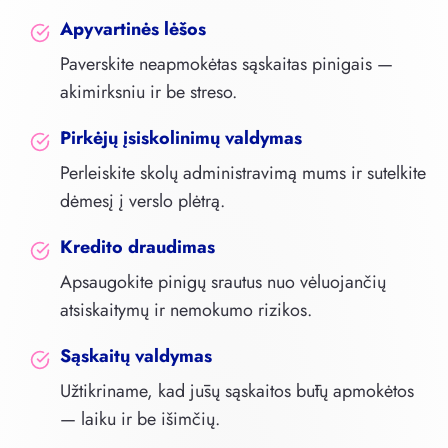
Apyvartinės lėšos
Paverskite neapmokėtas sąskaitas pinigais —
akimirksniu ir be streso.
Pirkėjų įsiskolinimų valdymas
Perleiskite skolų administravimą mums ir sutelkite
dėmesį į verslo plėtrą.
Kredito draudimas
Apsaugokite pinigų srautus nuo vėluojančių
atsiskaitymų ir nemokumo rizikos.
Sąskaitų valdymas
Užtikriname, kad jūsų sąskaitos būtų apmokėtos
— laiku ir be išimčių.