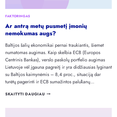
L
Ų
,
FAKTORINGAS
N
Ar antrą metų pusmetį įmonių
E
Ž
nemokumas augs?
I
N
Baltijos šalių ekonomikai pernai traukiantis, šiemet
A
numatomas augimas. Kaip skelbia ECB (Europos
N
Centrinis Bankas), verslo paskolų portfelio augimas
Č
Lietuvoje vėl įgauna pagreitį ir yra didžiausias lyginant
I
Ų
su Baltijos kaimynėmis – 8,4 proc., situaciją dar
A
turėtų pagerinti ir ECB sumažintos palūkanų…
P
I
A
SKAITYTI DAUGIAU
E
R
A
A
L
N
T
T