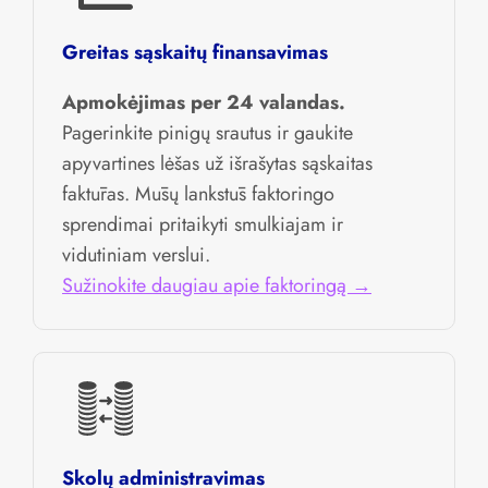
Greitas sąskaitų finansavimas
Apmokėjimas per 24 valandas.
Pagerinkite pinigų srautus ir gaukite
apyvartines lėšas už išrašytas sąskaitas
faktūras. Mūsų lankstūs faktoringo
sprendimai pritaikyti smulkiajam ir
vidutiniam verslui.
Sužinokite daugiau apie faktoringą →
Skolų administravimas