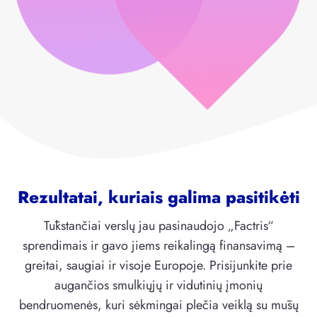
Rezultatai, kuriais galima pasitikėti
Tūkstančiai verslų jau pasinaudojo „Factris“
sprendimais ir gavo jiems reikalingą finansavimą –
greitai, saugiai ir visoje Europoje. Prisijunkite prie
augančios smulkiųjų ir vidutinių įmonių
bendruomenės, kuri sėkmingai plečia veiklą su mūsų