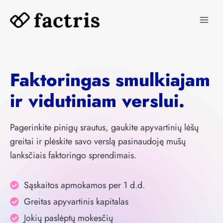
Skip
to
content
Faktoringas smulkiajam
ir vidutiniam verslui.
Pagerinkite pinigų srautus, gaukite apyvartinių lėšų
greitai ir plėskite savo verslą pasinaudoję mūsų
lanksčiais faktoringo sprendimais.
Sąskaitos apmokamos per 1 d.d.
Greitas apyvartinis kapitalas
Jokių paslėptų mokesčių