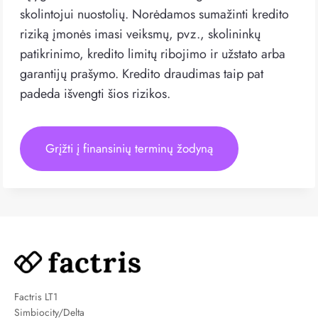
skolintojui nuostolių. Norėdamos sumažinti kredito
riziką įmonės imasi veiksmų, pvz., skolininkų
patikrinimo, kredito limitų ribojimo ir užstato arba
garantijų prašymo. Kredito draudimas taip pat
padeda išvengti šios rizikos.
Grįžti į finansinių terminų žodyną
Factris LT1
Simbiocity/Delta