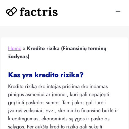
Skip
to
content
Home
»
Kredito rizika (Finansinių terminų
žodynas)
Kas yra kredito rizika?
Kredito riziką skolintojas prisiima skolindamas
pinigus asmeniui ar įmonei, kuri gali nepajėgti
grąžinti paskolos sumos. Tam įtakos gali turėti
įvairūs veiksniai, pvz., skolininko finansinė būklė ir
kreditingumas, ekonominės sąlygos ir paskolos
sąlygos. Per aukšta kredito rizika gali sukelti