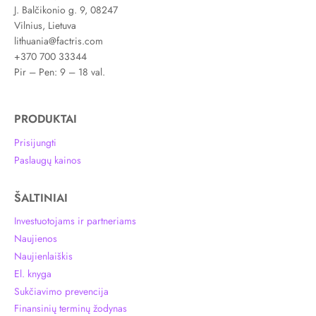
J. Balčikonio g. 9, 08247
Vilnius, Lietuva
lithuania@factris.com
+370 700 33344
Pir – Pen: 9 – 18 val.
PRODUKTAI
Prisijungti
Paslaugų kainos
ŠALTINIAI
Investuotojams ir partneriams
Naujienos
Naujienlaiškis
El. knyga
Sukčiavimo prevencija
Finansinių terminų žodynas