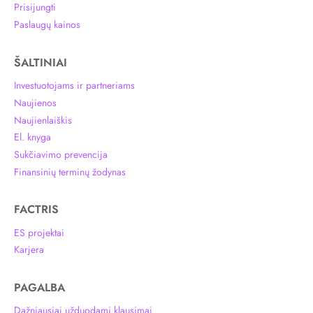
Prisijungti
Paslaugų kainos
ŠALTINIAI
Investuotojams ir partneriams
Naujienos
Naujienlaiškis
El. knyga
Sukčiavimo prevencija
Finansinių terminų žodynas
FACTRIS
ES projektai
Karjera
PAGALBA
Dažniausiai užduodami klausimai