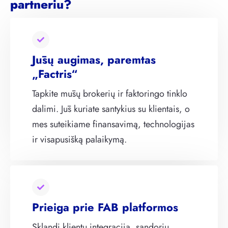
partneriu?
Jūsų augimas, paremtas
„Factris“
Tapkite mūsų brokerių ir faktoringo tinklo
dalimi. Jūs kuriate santykius su klientais, o
mes suteikiame finansavimą, technologijas
ir visapusišką palaikymą.
Prieiga prie FAB platformos
Sklandi klientų integracija, sandorių