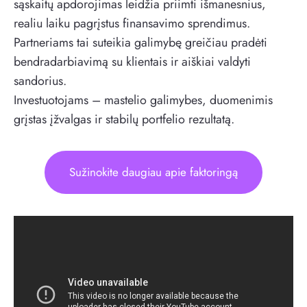
sąskaitų apdorojimas leidžia priimti išmanesnius,
realiu laiku pagrįstus finansavimo sprendimus.
Partneriams tai suteikia galimybę greičiau pradėti
bendradarbiavimą su klientais ir aiškiai valdyti
sandorius.
Investuotojams – mastelio galimybes, duomenimis
grįstas įžvalgas ir stabilų portfelio rezultatą.
Sužinokite daugiau apie faktoringą