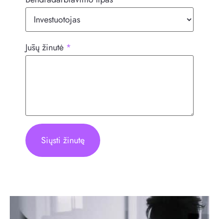
Jūsų žinutė
*
Siųsti žinutę