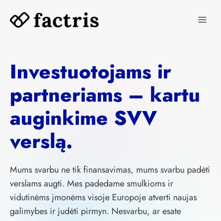
Skip
to
content
Investuotojams ir
partneriams – kartu
auginkime SVV
verslą.
Mums svarbu ne tik finansavimas, mums svarbu padėti
verslams augti. Mes padedame smulkioms ir
vidutinėms įmonėms visoje Europoje atverti naujas
galimybes ir judėti pirmyn. Nesvarbu, ar esate