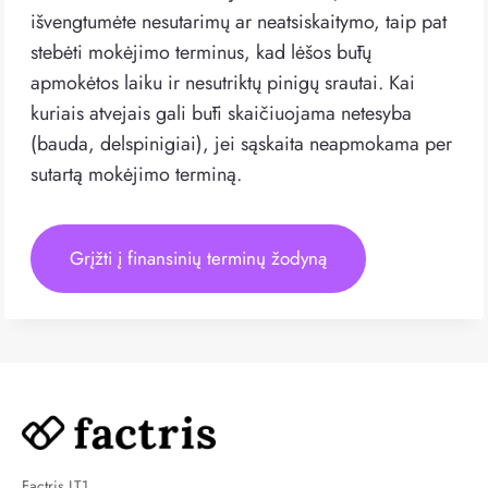
išvengtumėte nesutarimų ar neatsiskaitymo, taip pat
stebėti mokėjimo terminus, kad lėšos būtų
apmokėtos laiku ir nesutriktų pinigų srautai. Kai
kuriais atvejais gali būti skaičiuojama netesyba
(bauda, delspinigiai), jei sąskaita neapmokama per
sutartą mokėjimo terminą.
Grįžti į finansinių terminų žodyną
Factris LT1