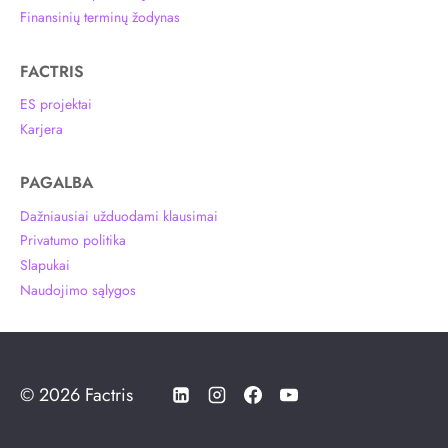
Finansinių terminų žodynas
FACTRIS
ES projektai
Karjera
PAGALBA
Dažniausiai užduodami klausimai
Privatumo politika
Slapukai
Naudojimo sąlygos
© 2026 Factris