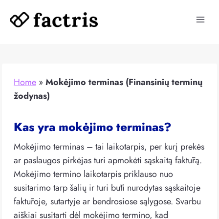
Skip
to
content
Home
»
Mokėjimo terminas (Finansinių terminų
žodynas)
Kas yra mokėjimo terminas?
Mokėjimo terminas – tai laikotarpis, per kurį prekės
ar paslaugos pirkėjas turi apmokėti sąskaitą faktūrą.
Mokėjimo termino laikotarpis priklauso nuo
susitarimo tarp šalių ir turi būti nurodytas sąskaitoje
faktūroje, sutartyje ar bendrosiose sąlygose.
Svarbu
aiškiai susitarti dėl mokėjimo termino, kad