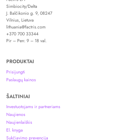
Simbiocity/Delta
J. Balčikonio g. 9, 08247
Vilnius, Lietuva
lithuania@factris.com
+370 700 33344
Pir – Pen: 9 – 18 val.
PRODUKTAI
Prisijungti
Paslaugų kainos
ŠALTINIAI
Investuotojams ir partneriams
Naujienos
Naujienlaiškis
El. knyga
Sukčiavimo prevencija