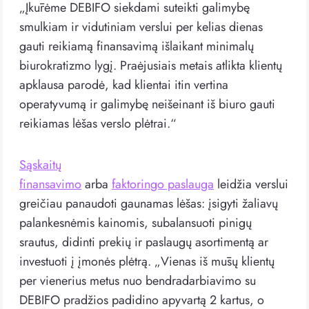
„Įkūrėme DEBIFO siekdami suteikti galimybę
smulkiam ir vidutiniam verslui per kelias dienas
gauti reikiamą finansavimą išlaikant minimalų
biurokratizmo lygį. Praėjusiais metais atlikta klientų
apklausa parodė, kad klientai itin vertina
operatyvumą ir galimybę neišeinant iš biuro gauti
reikiamas lėšas verslo plėtrai.“
Sąskaitų
finansavimo
arba
faktoringo paslauga
leidžia verslui
greičiau panaudoti gaunamas lėšas: įsigyti žaliavų
palankesnėmis kainomis, subalansuoti pinigų
srautus, didinti prekių ir paslaugų asortimentą ar
investuoti į įmonės plėtrą. „Vienas iš mūsų klientų
per vienerius metus nuo bendradarbiavimo su
DEBIFO pradžios padidino apyvartą 2 kartus, o