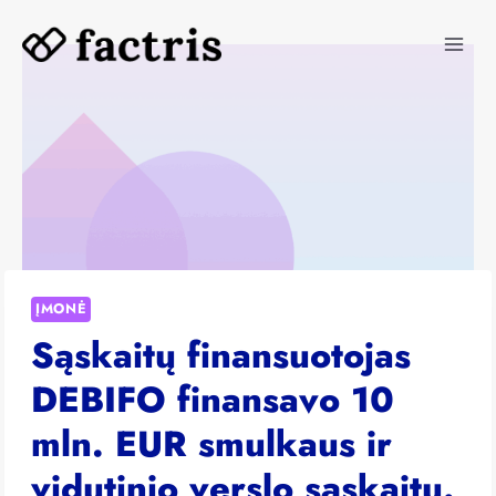
Skip
to
content
ĮMONĖ
Sąskaitų finansuotojas
DEBIFO finansavo 10
mln. EUR smulkaus ir
vidutinio verslo sąskaitų.