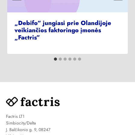
„Debifo“ jungiasi prie Olandijoje
veikiančios faktoringo įmonės
„Factris”
Factris LT1
Simbiocity/Delta
J. Balčikonio g. 9, 08247