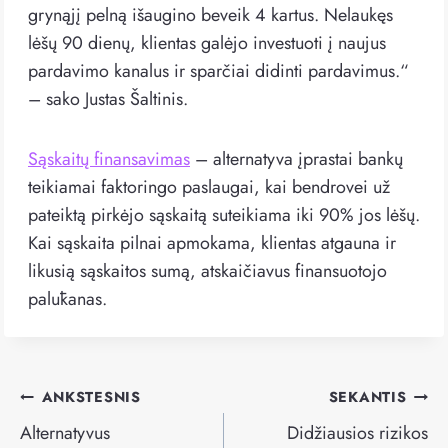
grynąjį pelną išaugino beveik 4 kartus. Nelaukęs
lėšų 90 dienų, klientas galėjo investuoti į naujus
pardavimo kanalus ir sparčiai didinti pardavimus.“
– sako Justas Šaltinis.
Sąskaitų finansavimas
– alternatyva įprastai bankų
teikiamai faktoringo paslaugai, kai bendrovei už
pateiktą pirkėjo sąskaitą suteikiama iki 90% jos lėšų.
Kai sąskaita pilnai apmokama, klientas atgauna ir
likusią sąskaitos sumą, atskaičiavus finansuotojo
palūkanas.
Navigacija
ANKSTESNIS
SEKANTIS
tarp
Alternatyvus
Didžiausios rizikos