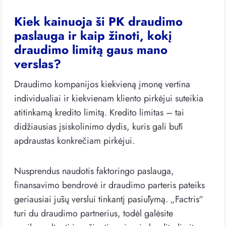
Kiek kainuoja ši PK draudimo
paslauga ir kaip žinoti, kokį
draudimo limitą gaus mano
verslas?
Draudimo kompanijos kiekvieną įmonę vertina
individualiai ir kiekvienam kliento pirkėjui suteikia
atitinkamą kredito limitą. Kredito limitas – tai
didžiausias įsiskolinimo dydis, kuris gali būti
apdraustas konkrečiam pirkėjui.
Nusprendus naudotis faktoringo paslauga,
finansavimo bendrovė ir draudimo parteris pateiks
geriausiai jūsų verslui tinkantį pasiūlymą. „Factris“
turi du draudimo partnerius, todėl galėsite