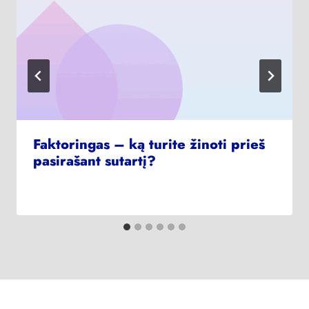
Faktoringas – ką turite žinoti prieš
pasirašant sutartį?