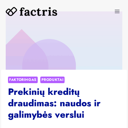
Skip
to
content
FAKTORINGAS
PRODUKTAI
Prekinių kreditų
draudimas: naudos ir
galimybės verslui