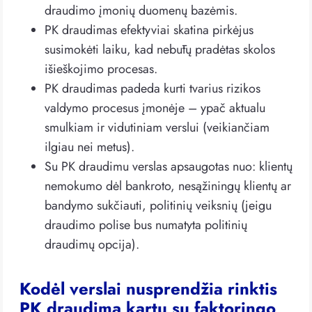
draudimo įmonių duomenų bazėmis.
PK draudimas efektyviai skatina pirkėjus
susimokėti laiku, kad nebūtų pradėtas skolos
išieškojimo procesas.
PK draudimas padeda kurti tvarius rizikos
valdymo procesus įmonėje – ypač aktualu
smulkiam ir vidutiniam verslui (veikiančiam
ilgiau nei metus).
Su PK draudimu verslas apsaugotas nuo: klientų
nemokumo dėl bankroto, nesąžiningų klientų ar
bandymo sukčiauti, politinių veiksnių (jeigu
draudimo polise bus numatyta politinių
draudimų opcija).
Kodėl verslai nusprendžia rinktis
PK draudimą kartu su faktoringo