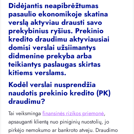
Didėjantis neapibrėžtumas
pasaulio ekonomikoje skatina
verslą aktyviau drausti savo
prekybinius ryšius. Prekinio
kredito draudimu aktyviausiai
domisi verslai užsiimantys
didmenine prekyba arba
teikiantys paslaugas skirtas
kitiems verslams.
Kodėl verslai nusprendžia
naudotis prekinio kredito (PK)
draudimu?
Tai veiksminga
finansinės rizikos priemonė
,
apsauganti klientą nuo piniginių nuostolių, jo
pirkėjo nemokumo ar bankroto atveju. Draudimo