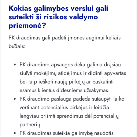
Kokias galimybes verslui gali
suteikti ši rizikos valdymo
priemonė?
PK draudimas gali padėti įmonės augimui keliais
būdais:
PK draudimo apsaugos dėka galima drąsiau
siūlyti mokėjimų atidėjimus ir didinti apyvartas
bei taip ieškoti naujų pirkėjų ar paskatinti
esamus klientus didesniems užsakymas.
PK draudimo paslauga padeda sutaupyti laiko
vertinant potencialius pirkėjus ir leidžia
lengviau priimti sprendimus dėl potencialių
partnerių.
PK draudimas suteikia galimybę naudotis