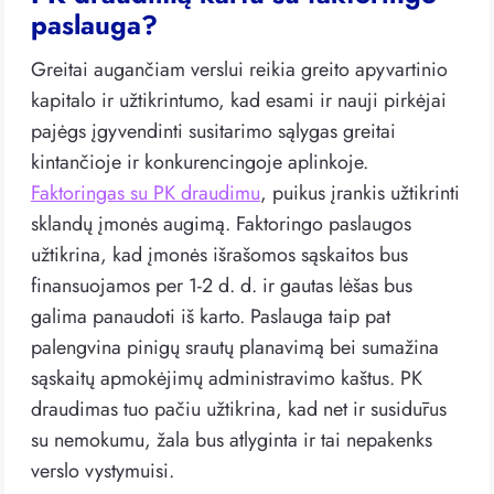
paslauga?
Greitai augančiam verslui reikia greito apyvartinio
kapitalo ir užtikrintumo, kad esami ir nauji pirkėjai
pajėgs įgyvendinti susitarimo sąlygas greitai
kintančioje ir konkurencingoje aplinkoje.
Faktoringas su PK draudimu
, puikus įrankis užtikrinti
sklandų įmonės augimą. Faktoringo paslaugos
užtikrina, kad įmonės išrašomos sąskaitos bus
finansuojamos per 1-2 d. d. ir gautas lėšas bus
galima panaudoti iš karto. Paslauga taip pat
palengvina pinigų srautų planavimą bei sumažina
sąskaitų apmokėjimų administravimo kaštus. PK
draudimas tuo pačiu užtikrina, kad net ir susidūrus
su nemokumu, žala bus atlyginta ir tai nepakenks
verslo vystymuisi.