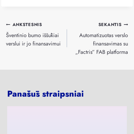
Navigacija
ANKSTESNIS
SEKANTIS
tarp
Šventinio bumo iššūkiai
Automatizuotas verslo
įrašų
verslui ir jo finansavimui
finansavimas su
„Factris” FAB platforma
Panašūs straipsniai