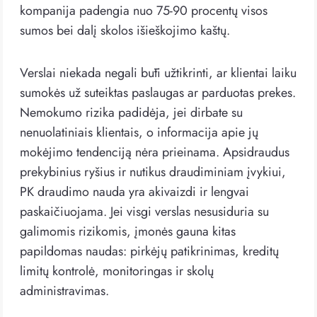
kompanija padengia nuo 75-90 procentų visos
sumos bei dalį skolos išieškojimo kaštų.
Verslai niekada negali būti užtikrinti, ar klientai laiku
sumokės už suteiktas paslaugas ar parduotas prekes.
Nemokumo rizika padidėja, jei dirbate su
nenuolatiniais klientais, o informacija apie jų
mokėjimo tendenciją nėra prieinama. Apsidraudus
prekybinius ryšius ir nutikus draudiminiam įvykiui,
PK draudimo nauda yra akivaizdi ir lengvai
paskaičiuojama. Jei visgi verslas nesusiduria su
galimomis rizikomis, įmonės gauna kitas
papildomas naudas: pirkėjų patikrinimas, kreditų
limitų kontrolė, monitoringas ir skolų
administravimas.