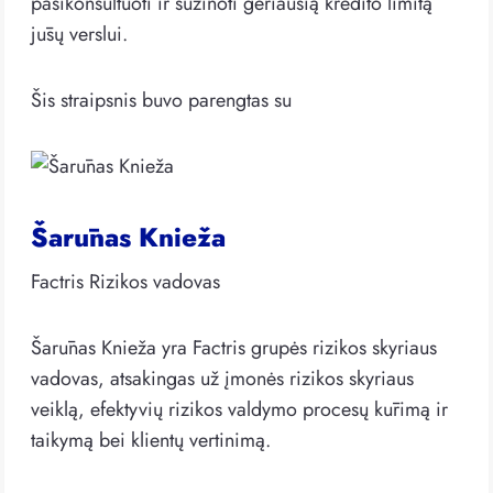
pasikonsultuoti ir sužinoti geriausią kredito limitą
jūsų verslui.
Šis straipsnis buvo parengtas su
Šarūnas Knieža
Factris Rizikos vadovas
Šarūnas Knieža yra Factris grupės rizikos skyriaus
vadovas, atsakingas už įmonės rizikos skyriaus
veiklą, efektyvių rizikos valdymo procesų kūrimą ir
taikymą bei klientų vertinimą.