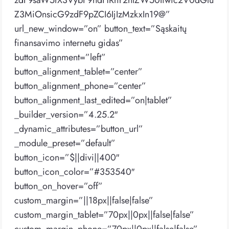
zdF9saW5rX3VybF9hdHRhY2htZW50Iiwic2V0dGlu
Z3MiOnsicG9zdF9pZCI6IjIzMzkxIn19@”
url_new_window=”on” button_text=”Sąskaitų
finansavimo internetu gidas”
button_alignment=”left”
button_alignment_tablet=”center”
button_alignment_phone=”center”
button_alignment_last_edited=”on|tablet”
_builder_version=”4.25.2″
_dynamic_attributes=”button_url”
_module_preset=”default”
button_icon=”$||divi||400″
button_icon_color=”#353540″
button_on_hover=”off”
custom_margin=”||18px||false|false”
custom_margin_tablet=”70px||0px||false|false”