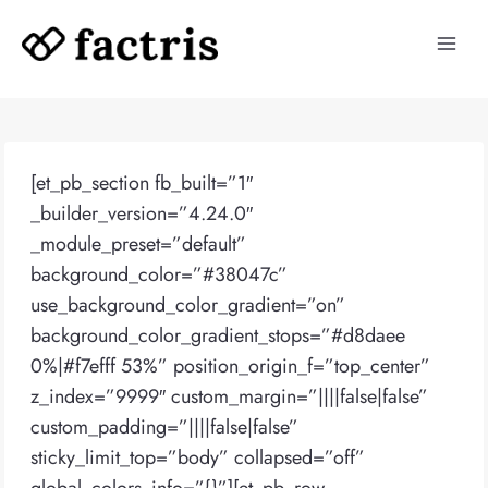
Skip
to
content
[et_pb_section fb_built=”1″
_builder_version=”4.24.0″
_module_preset=”default”
background_color=”#38047c”
use_background_color_gradient=”on”
background_color_gradient_stops=”#d8daee
0%|#f7efff 53%” position_origin_f=”top_center”
z_index=”9999″ custom_margin=”||||false|false”
custom_padding=”||||false|false”
sticky_limit_top=”body” collapsed=”off”