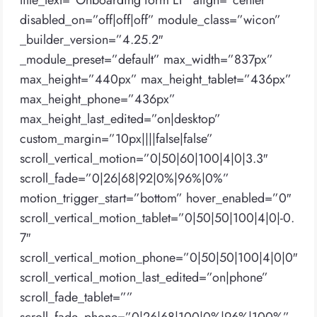
title_text=”Onboarding form LT” align=”center”
disabled_on=”off|off|off” module_class=”wicon”
_builder_version=”4.25.2″
_module_preset=”default” max_width=”837px”
max_height=”440px” max_height_tablet=”436px”
max_height_phone=”436px”
max_height_last_edited=”on|desktop”
custom_margin=”10px||||false|false”
scroll_vertical_motion=”0|50|60|100|4|0|3.3″
scroll_fade=”0|26|68|92|0%|96%|0%”
motion_trigger_start=”bottom” hover_enabled=”0″
scroll_vertical_motion_tablet=”0|50|50|100|4|0|-0.
7″
scroll_vertical_motion_phone=”0|50|50|100|4|0|0″
scroll_vertical_motion_last_edited=”on|phone”
scroll_fade_tablet=””