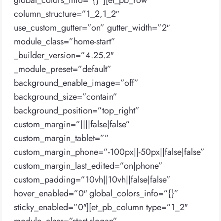
global_colors_info=”{}”][et_pb_row
column_structure=”1_2,1_2″
use_custom_gutter=”on” gutter_width=”2″
module_class=”home-start”
_builder_version=”4.25.2″
_module_preset=”default”
background_enable_image=”off”
background_size=”contain”
background_position=”top_right”
custom_margin=”||||false|false”
custom_margin_tablet=””
custom_margin_phone=”-100px||-50px||false|false”
custom_margin_last_edited=”on|phone”
custom_padding=”10vh||10vh||false|false”
hover_enabled=”0″ global_colors_info=”{}”
sticky_enabled=”0″][et_pb_column type=”1_2″