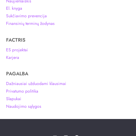
Naujienlaiškis
El. knyga
Sukčiavimo prevencija
Finansinių terminų žodynas
FACTRIS
ES projektai
Karjera
PAGALBA
Dažniausiai užduodami klausimai
Privatumo politika
Slapukai
Naudojimo sąlygos