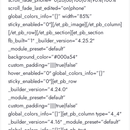
scroll_fade_phone=”0|26|68|100|0%|96%|100%”
scroll_fade_last_edited=”on|phone”
global_colors_info=”{}” width=”85%”
sticky_enabled=”0″][/et_pb_image][/et_pb_column]
[/et_pb_row][/et_pb_section][et_pb_section
fb_built=”1″ _builder_version=”4.25.2″
_module_preset=”default”
background_color=”#000a54″
custom_padding=”||||true|false”
hover_enabled=”0″ global_colors_info=”{}”
sticky_enabled=”0″][et_pb_row
_builder_version=”4.24.0″
_module_preset=”default”
custom_padding=”||||true|false”
global_colors_info=”{}”][et_pb_column type=”4_4″
_builder_version=”4.16″ _module_preset=”default”