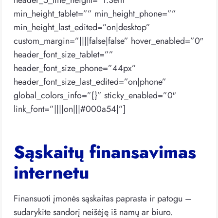
header_5_line_height=”1.3em”
min_height_tablet=”” min_height_phone=””
min_height_last_edited=”on|desktop”
custom_margin=”||||false|false” hover_enabled=”0″
header_font_size_tablet=””
header_font_size_phone=”44px”
header_font_size_last_edited=”on|phone”
global_colors_info=”{}” sticky_enabled=”0″
link_font=”||||on|||#000a54|”]
Sąskaitų finansavimas
internetu
Finansuoti įmonės sąskaitas paprasta ir patogu –
sudarykite sandorį neišėję iš namų ar biuro.