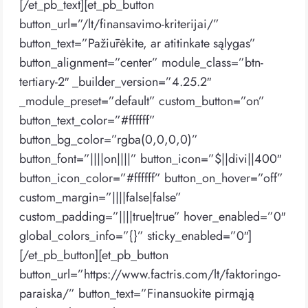
[/et_pb_text][et_pb_button
button_url=”/lt/finansavimo-kriterijai/”
button_text=”Pažiūrėkite, ar atitinkate sąlygas”
button_alignment=”center” module_class=”btn-
tertiary-2″ _builder_version=”4.25.2″
_module_preset=”default” custom_button=”on”
button_text_color=”#ffffff”
button_bg_color=”rgba(0,0,0,0)”
button_font=”||||on||||” button_icon=”$||divi||400″
button_icon_color=”#ffffff” button_on_hover=”off”
custom_margin=”||||false|false”
custom_padding=”||||true|true” hover_enabled=”0″
global_colors_info=”{}” sticky_enabled=”0″]
[/et_pb_button][et_pb_button
button_url=”https://www.factris.com/lt/faktoringo-
paraiska/” button_text=”Finansuokite pirmąją