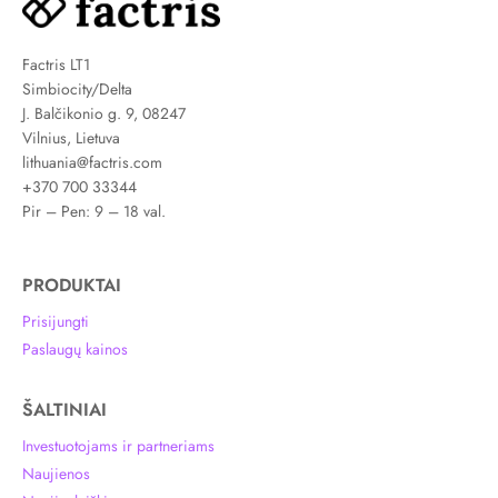
Factris LT1
Simbiocity/Delta
J. Balčikonio g. 9, 08247
Vilnius, Lietuva
lithuania@factris.com
+370 700 33344
Pir – Pen: 9 – 18 val.
PRODUKTAI
Prisijungti
Paslaugų kainos
ŠALTINIAI
Investuotojams ir partneriams
Naujienos