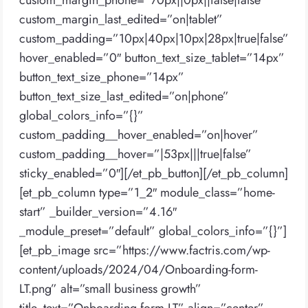
custom_margin_phone=”70px||0px||false|false”
custom_margin_last_edited=”on|tablet”
custom_padding=”10px|40px|10px|28px|true|false”
hover_enabled=”0″ button_text_size_tablet=”14px”
button_text_size_phone=”14px”
button_text_size_last_edited=”on|phone”
global_colors_info=”{}”
custom_padding__hover_enabled=”on|hover”
custom_padding__hover=”|53px|||true|false”
sticky_enabled=”0″][/et_pb_button][/et_pb_column]
[et_pb_column type=”1_2″ module_class=”home-
start” _builder_version=”4.16″
_module_preset=”default” global_colors_info=”{}”]
[et_pb_image src=”https://www.factris.com/wp-
content/uploads/2024/04/Onboarding-form-
LT.png” alt=”small business growth”