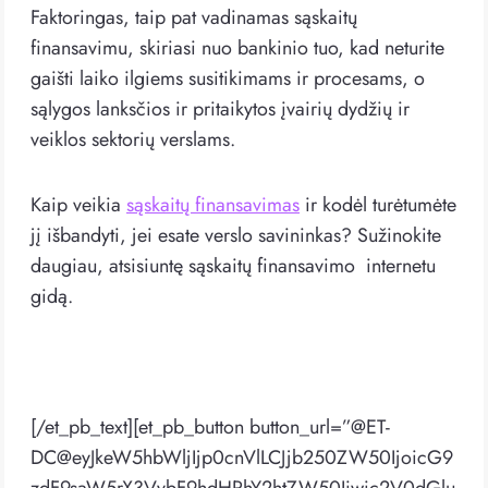
Faktoringas, taip pat vadinamas sąskaitų
finansavimu, skiriasi nuo bankinio tuo, kad neturite
gaišti laiko ilgiems susitikimams ir procesams, o
sąlygos lanksčios ir pritaikytos įvairių dydžių ir
veiklos sektorių verslams.
Kaip veikia
sąskaitų finansavimas
ir kodėl turėtumėte
jį išbandyti, jei esate verslo savininkas? Sužinokite
daugiau, atsisiuntę sąskaitų finansavimo internetu
gidą.
[/et_pb_text][et_pb_button button_url=”@ET-
DC@eyJkeW5hbWljIjp0cnVlLCJjb250ZW50IjoicG9