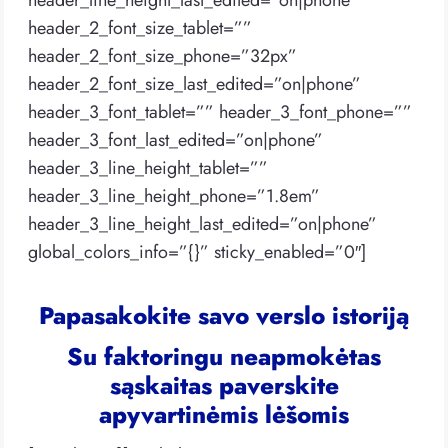
header_line_height_last_edited=”on|phone”
header_2_font_size_tablet=””
header_2_font_size_phone=”32px”
header_2_font_size_last_edited=”on|phone”
header_3_font_tablet=”” header_3_font_phone=””
header_3_font_last_edited=”on|phone”
header_3_line_height_tablet=””
header_3_line_height_phone=”1.8em”
header_3_line_height_last_edited=”on|phone”
global_colors_info=”{}” sticky_enabled=”0″]
Papasakokite savo verslo istoriją
Su faktoringu neapmokėtas
sąskaitas paverskite
apyvartinėmis lėšomis