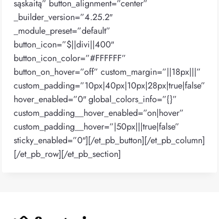
sąskaitą” button_alignment=”center”
_builder_version=”4.25.2″
_module_preset=”default”
button_icon=”$||divi||400″
button_icon_color=”#FFFFFF”
button_on_hover=”off” custom_margin=”||18px|||”
custom_padding=”10px|40px|10px|28px|true|false”
hover_enabled=”0″ global_colors_info=”{}”
custom_padding__hover_enabled=”on|hover”
custom_padding__hover=”|50px|||true|false”
sticky_enabled=”0″][/et_pb_button][/et_pb_column]
[/et_pb_row][/et_pb_section]