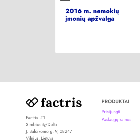
yviau
2016 m. nemokių
i. Kaip
įmonių apžvalga
?
PRODUKTAI
Prisijungti
Factris LT1
Paslaugų kainos
Simbiocity/Delta
J. Balčikonio g. 9, 08247
Vilnius, Lietuva