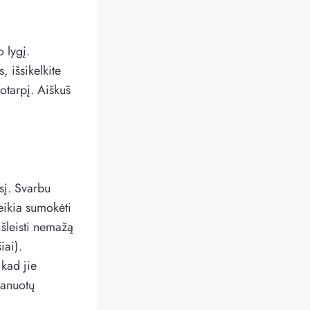
o lygį.
, išsikelkite
kotarpį. Aiškūs
sį. Svarbu
reikia sumokėti
šleisti nemažą
iai).
 kad jie
lanuotų