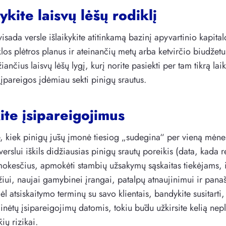
ykite laisvų lėšų rodiklį
isada versle išlaikykite atitinkamą bazinį apyvartinio kapital
os plėtros planus ir ateinančių metų arba ketvirčio biudžetus
žiančius laisvų lėšų lygį, kurį norite pasiekti per tam tikrą lai
i įpareigos įdėmiau sekti pinigų srautus.
ite įsipareigojimus
, kiek pinigų jūsų įmonė tiesiog „sudegina“ per vieną mėne
 verslui iškils didžiausias pinigų srautų poreikis (data, kada 
okesčius, apmokėti stambių užsakymų sąskaitas tiekėjams, i
ui, naujai gamybinei įrangai, patalpų atnaujinimui ir panaš
 atsiskaitymo terminų su savo klientais, bandykite susitarti,
inėtų įsipareigojimų datomis, tokiu būdu užkirsite kelią nep
ių rizikai.