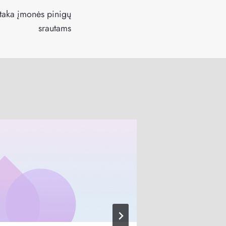
įtaka įmonės pinigų
srautams