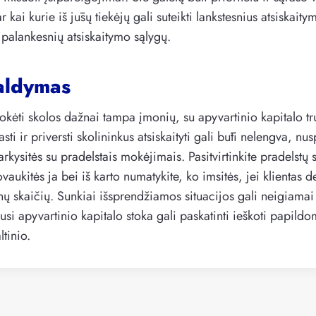
 ar kai kurie iš jūsų tiekėjų gali suteikti lankstesnius atsiskait
e palankesnių atsiskaitymo sąlygų.
aldymas
kėti skolos dažnai tampa įmonių, su apyvartinio kapitalo t
ti ir priversti skolininkus atsiskaityti gali būti nelengva, nus
arkysitės su pradelstais mokėjimais. Pasitvirtinkite pradelstų
ovaukitės ja bei iš karto numatykite, ko imsitės, jei klientas 
nų skaičių. Sunkiai išsprendžiamos situacijos gali neigiamai a
dusi apyvartinio kapitalo stoka gali paskatinti ieškoti papild
tinio.