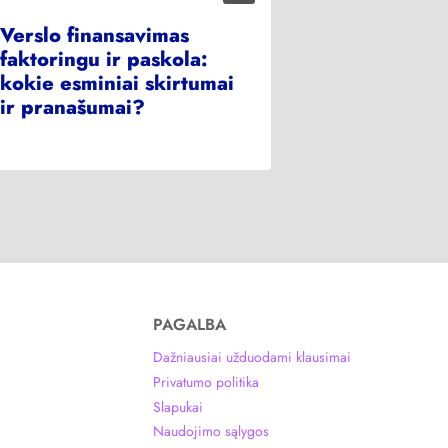
Verslo finansavimas
Kreditingu
faktoringu ir paskola:
ir viskas, 
kokie esminiai skirtumai
apie jį žino
ir pranašumai?
PAGALBA
Dažniausiai užduodami klausimai
Privatumo politika
Slapukai
Naudojimo sąlygos