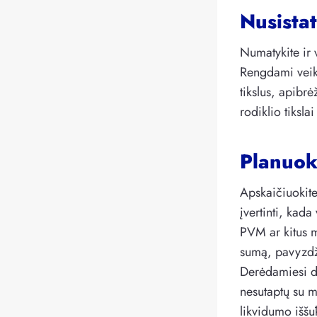
Nusistat
Numatykite ir v
Rengdami veikl
tikslus, apibrė
rodiklio tiksla
Planuok
Apskaičiuokite
įvertinti, kada
PVM ar kitus m
sumą, pavyzdži
Derėdamiesi dėl
nesutaptų su m
likvidumo iššūk