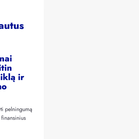
rautus
nai
itin
klą ir
mo
dyti pelningumą
 finansinius