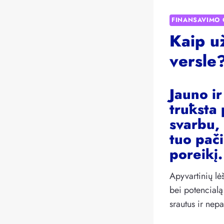
FINANSAVIMO 
Kaip už
versle
Jauno i
trūksta 
svarbu, 
tuo pač
poreikį.
Apyvartinių lė
bei potencialą
srautus ir nepa