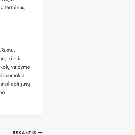
ymo terminus,
rūkumu,
pręskite iš
 skolų valdymo
dels sumokėti
tsiliepti jūsų
omo
SEKANTIS