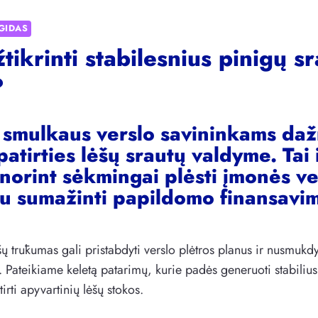
GIDAS
tikrinti stabilesnius pinigų s
?
r smulkaus verslo savininkams daž
patirties lėšų srautų valdyme. Tai 
norint sėkmingai plėsti įmonės vei
iu sumažinti papildomo finansavi
šų trūkumas gali pristabdyti verslo plėtros planus ir nusmuk
. Pateikiame keletą patarimų, kurie padės generuoti stabilius
tirti apyvartinių lėšų stokos.