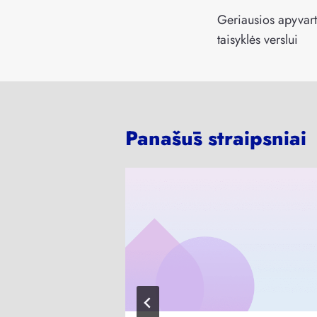
tarp
Geriausios apyvart
įrašų
taisyklės verslui
Panašūs straipsniai