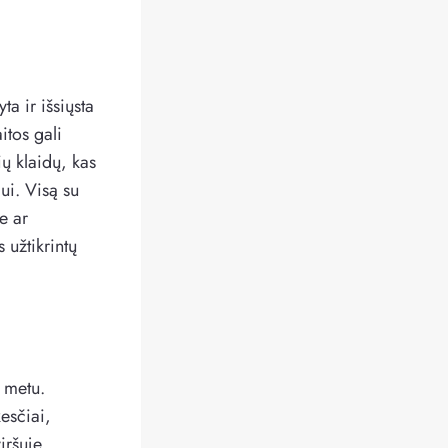
a ir išsiųsta
itos gali
ių klaidų, kas
mui. Visą su
e ar
užtikrintų
u metu.
esčiai,
iršuje.