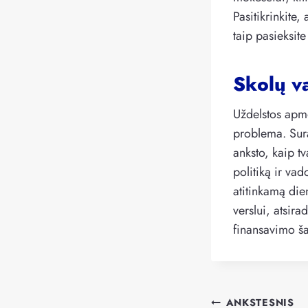
Pasitikrinkite,
taip pasieksit
Skolų v
Uždelstos apmo
problema. Suras
anksto, kaip tv
politiką ir vad
atitinkamą die
verslui, atsira
finansavimo šal
Navigacija
ANKSTESNIS