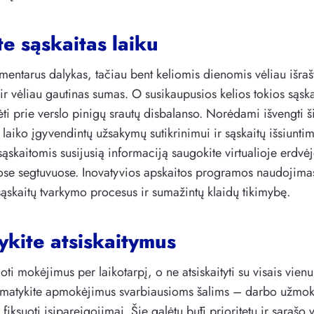
te sąskaitas laiku
mentarus dalykas, tačiau bent keliomis dienomis vėliau išrašyt
 ir vėliau gautinas sumas. O susikaupusios kelios tokios sąska
ėti prie verslo pinigų srautų disbalanso. Norėdami išvengti š
e laiko įgyvendintų užsakymų sutikrinimui ir sąskaitų išsiunti
sąskaitomis susijusią informaciją saugokite virtualioje erdvėj
se segtuvuose. Inovatyvios apskaitos programos naudojimas 
sąskaitų tvarkymo procesus ir sumažintų klaidų tikimybę.
ykite atsiskaitymus
ioti mokėjimus per laikotarpį, o ne atsiskaityti su visais vien
umatykite apmokėjimus svarbiausioms šalims – darbo užmok
 fiksuoti įsipareigojimai. Šie galėtų būti prioritetu ir sąrašo v