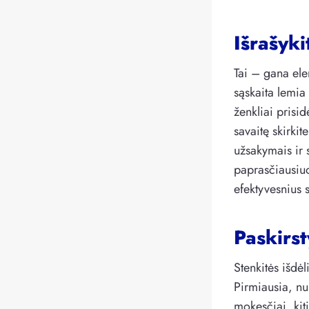
Išrašyki
Tai – gana ele
sąskaita lemia
ženkliai prisid
savaitę skirkit
užsakymais ir 
paprasčiausiuo
efektyvesnius 
Paskirst
Stenkitės išdėl
Pirmiausia, n
mokesčiai, kiti