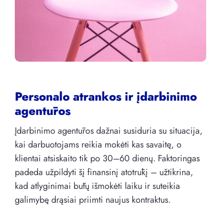
Personalo atrankos ir įdarbinimo
agentūros
Įdarbinimo agentūros dažnai susiduria su situacija,
kai darbuotojams reikia mokėti kas savaitę, o
klientai atsiskaito tik po 30–60 dienų. Faktoringas
padeda užpildyti šį finansinį atotrūkį – užtikrina,
kad atlyginimai būtų išmokėti laiku ir suteikia
galimybę drąsiai priimti naujus kontraktus.