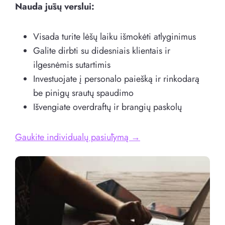
Nauda jūsų verslui:
Visada turite lėšų laiku išmokėti atlyginimus
Galite dirbti su didesniais klientais ir
ilgesnėmis sutartimis
Investuojate į personalo paiešką ir rinkodarą
be pinigų srautų spaudimo
Išvengiate overdraftų ir brangių paskolų
Gaukite individualų pasiūlymą →