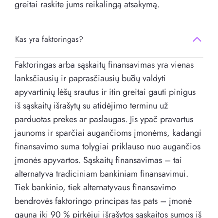
greitai raskite jums reikalingą atsakymą.
Kas yra faktoringas?
Faktoringas arba sąskaitų finansavimas yra vienas
lanksčiausių ir paprasčiausių būdų valdyti
apyvartinių lėšų srautus ir itin greitai gauti pinigus
iš sąskaitų išrašytų su atidėjimo terminu už
parduotas prekes ar paslaugas. Jis ypač pravartus
jaunoms ir sparčiai augančioms įmonėms, kadangi
finansavimo suma tolygiai priklauso nuo augančios
įmonės apyvartos. Sąskaitų finansavimas – tai
alternatyva tradiciniam bankiniam finansavimui.
Tiek bankinio, tiek alternatyvaus finansavimo
bendrovės faktoringo principas tas pats – įmonė
gauna iki 90 % pirkėjui išrašytos sąskaitos sumos iš