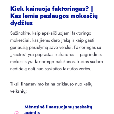
Kiek kainuoja faktoringas? |
Kas lemia paslaugos mokesčių
dydžius
Sužinokite, kaip apskaičiuojami faktoringo
mokesčiai, kas jiems daro įtaką ir kaip gauti
geriausią pasiūlymą savo verslui. Faktoringas su
„Factris“ yra paprastas ir skaidrus – pagrindinis
mokestis yra faktoringo palūkanos, kurios sudaro
nedidelę dalį nuo sąskaitos faktūros vertės.
Tiksli finansavimo kaina priklauso nuo kelių
veiksnių:
Mėnesinė finansuojamų sąskaitų
apimtis