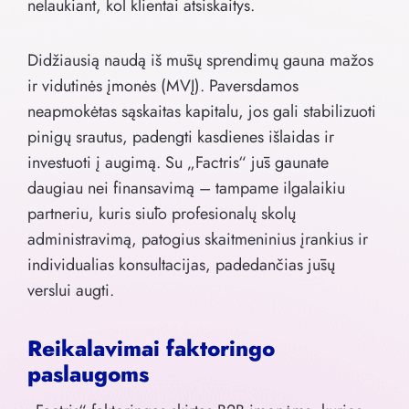
nelaukiant, kol klientai atsiskaitys.
Didžiausią naudą iš mūsų sprendimų gauna mažos
ir vidutinės įmonės (MVĮ). Paversdamos
neapmokėtas sąskaitas kapitalu, jos gali stabilizuoti
pinigų srautus, padengti kasdienes išlaidas ir
investuoti į augimą. Su „Factris“ jūs gaunate
daugiau nei finansavimą – tampame ilgalaikiu
partneriu, kuris siūlo profesionalų skolų
administravimą, patogius skaitmeninius įrankius ir
individualias konsultacijas, padedančias jūsų
verslui augti.
Reikalavimai faktoringo
paslaugoms