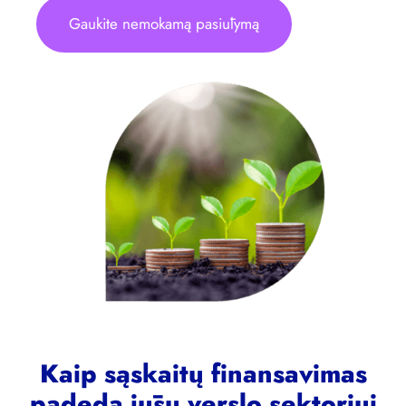
Gaukite nemokamą pasiūlymą
Kaip sąskaitų finansavimas
padeda jūsų verslo sektoriui