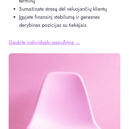
terminų
Sumažinate stresą dėl vėluojančių klientų
Įgyjate finansinį stabilumą ir geresnes
derybines pozicijas su tiekėjais
Gaukite individualų pasiūlymą →