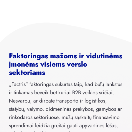
Faktoringas mažoms ir vidutinėms
įmonėms visiems verslo
sektoriams
„Factris“ faktoringas sukurtas taip, kad būtų lankstus
ir tinkamas beveik bet kuriai B2B veiklos sričiai.
Nesvarbu, ar dirbate transporto ir logistikos,
statybų, valymo, didmeninės prekybos, gamybos ar
rinkodaros sektoriuose, mūsų sąskaitų finansavimo
sprendimai leidžia greitai gauti apyvartines lėšas,