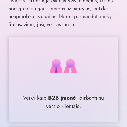
„Factris“ faktoringas skirtas B2B įmonėms, kurios
nori greičiau gauti pinigus už išrašytas, bet dar
neapmokėtas sąskaitas. Norint pasinaudoti mūsų
finansavimu, jūsų verslas turėtų:
Veikti kaip
B2B įmonė
, dirbanti su
verslo klientais.