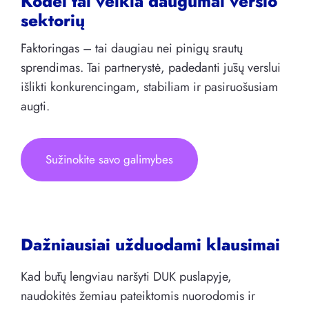
Kodėl tai veikia daugumai verslo
sektorių
Faktoringas – tai daugiau nei pinigų srautų
sprendimas. Tai partnerystė, padedanti jūsų verslui
išlikti konkurencingam, stabiliam ir pasiruošusiam
augti.
Sužinokite savo galimybes
Dažniausiai užduodami klausimai
Kad būtų lengviau naršyti DUK puslapyje,
naudokitės žemiau pateiktomis nuorodomis ir