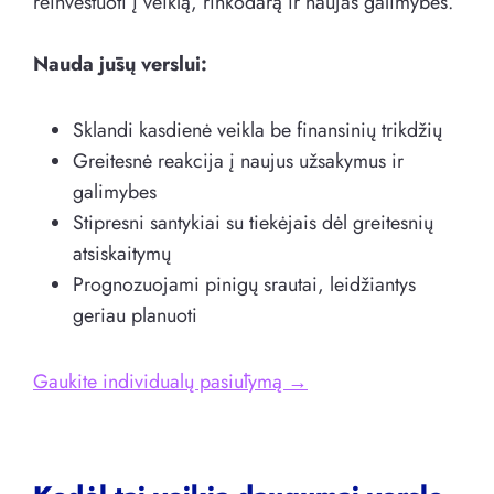
reinvestuoti į veiklą, rinkodarą ir naujas galimybes.
Nauda jūsų verslui:
Sklandi kasdienė veikla be finansinių trikdžių
Greitesnė reakcija į naujus užsakymus ir
galimybes
Stipresni santykiai su tiekėjais dėl greitesnių
atsiskaitymų
Prognozuojami pinigų srautai, leidžiantys
geriau planuoti
Gaukite individualų pasiūlymą →