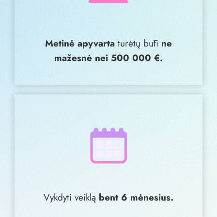
Metinė apyvarta
turėtų būti
ne
mažesnė nei 500 000 €.
Vykdyti veiklą
bent 6 mėnesius.