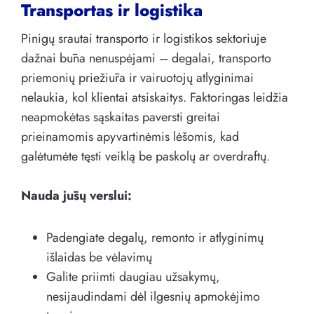
Transportas ir logistika
Pinigų srautai transporto ir logistikos sektoriuje
dažnai būna nenuspėjami – degalai, transporto
priemonių priežiūra ir vairuotojų atlyginimai
nelaukia, kol klientai atsiskaitys. Faktoringas leidžia
neapmokėtas sąskaitas paversti greitai
prieinamomis apyvartinėmis lėšomis, kad
galėtumėte tęsti veiklą be paskolų ar overdraftų.
Nauda jūsų verslui:
Padengiate degalų, remonto ir atlyginimų
išlaidas be vėlavimų
Galite priimti daugiau užsakymų,
nesijaudindami dėl ilgesnių apmokėjimo