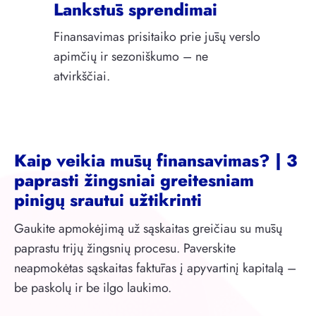
Lankstūs sprendimai
Finansavimas prisitaiko prie jūsų verslo
apimčių ir sezoniškumo – ne
atvirkščiai.
Kaip veikia mūsų finansavimas? | 3
paprasti žingsniai greitesniam
pinigų srautui užtikrinti
Gaukite apmokėjimą už sąskaitas greičiau su mūsų
paprastu trijų žingsnių procesu. Paverskite
neapmokėtas sąskaitas faktūras į apyvartinį kapitalą –
be paskolų ir be ilgo laukimo.