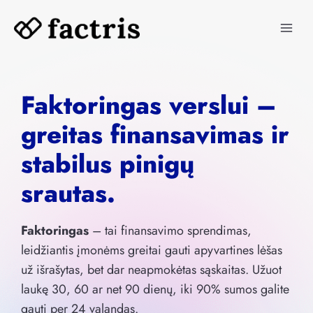
Skip
to
content
Faktoringas verslui –
greitas finansavimas ir
stabilus pinigų
srautas.
Faktoringas
– tai finansavimo sprendimas,
leidžiantis įmonėms greitai gauti apyvartines lėšas
už išrašytas, bet dar neapmokėtas sąskaitas. Užuot
laukę 30, 60 ar net 90 dienų, iki 90% sumos galite
gauti per 24 valandas.