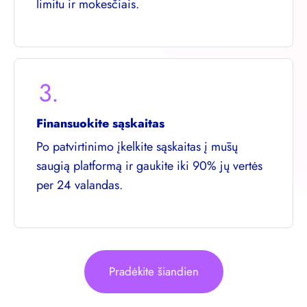
limitu ir mokesčiais.
3.
Finansuokite sąskaitas
Po patvirtinimo įkelkite sąskaitas į mūsų
saugią platformą ir gaukite iki 90% jų vertės
per 24 valandas.
Pradėkite šiandien