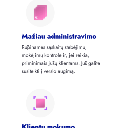
Mažiau administravimo
Rūpinamės sąskaitų stebėjimu,
mokėjimų kontrole ir, jei reikia,
priminimais jūsų klientams. Jūs galite
susitelkti į verslo augimą.
Klientų mokumo