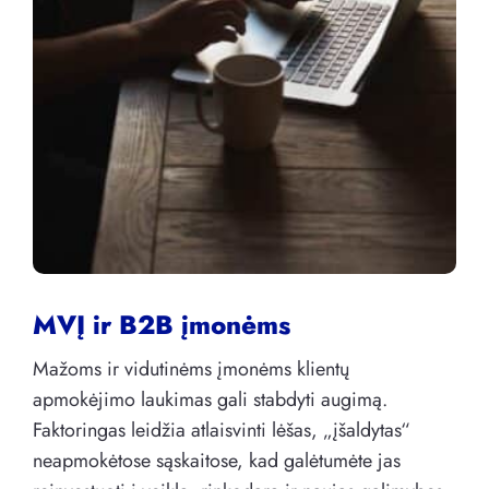
MVĮ ir B2B įmonėms
Mažoms ir vidutinėms įmonėms klientų
apmokėjimo laukimas gali stabdyti augimą.
Faktoringas leidžia atlaisvinti lėšas, „įšaldytas“
neapmokėtose sąskaitose, kad galėtumėte jas