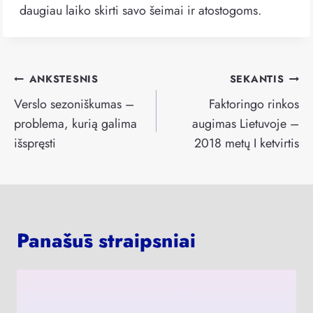
daugiau laiko skirti savo šeimai ir atostogoms.
Navigacija
ANKSTESNIS
SEKANTIS
tarp
Verslo sezoniškumas –
Faktoringo rinkos
įrašų
problema, kurią galima
augimas Lietuvoje –
išspręsti
2018 metų I ketvirtis
Panašūs straipsniai