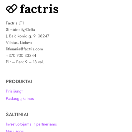
Factris LT1
Simbiocity/Delta
J. Balčikonio g. 9, 08247
Vilnius, Lietuva
lithuania@factris.com
+370 700 33344
Pir – Pen: 9 – 18 val.
PRODUKTAI
Prisijungti
Paslaugų kainos
ŠALTINIAI
Investuotojams ir partneriams
Naujienos