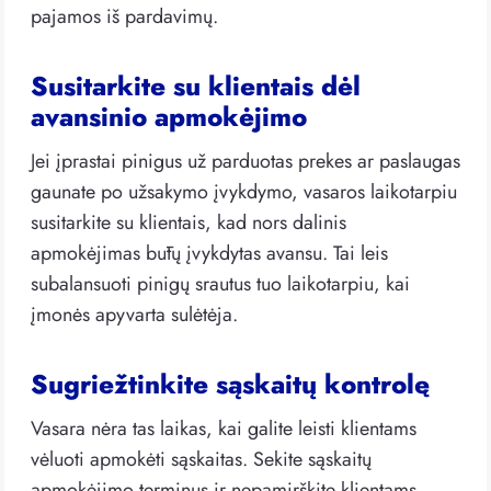
pajamos iš pardavimų.
Susitarkite su klientais dėl
avansinio apmokėjimo
Jei įprastai pinigus už parduotas prekes ar paslaugas
gaunate po užsakymo įvykdymo, vasaros laikotarpiu
susitarkite su klientais, kad nors dalinis
apmokėjimas būtų įvykdytas avansu. Tai leis
subalansuoti pinigų srautus tuo laikotarpiu, kai
įmonės apyvarta sulėtėja.
Sugriežtinkite sąskaitų kontrolę
Vasara nėra tas laikas, kai galite leisti klientams
vėluoti apmokėti sąskaitas. Sekite sąskaitų
apmokėjimo terminus ir nepamirškite klientams