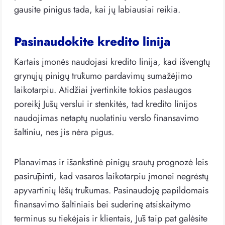
gausite pinigus tada, kai jų labiausiai reikia.
Pasinaudokite kredito linija
Kartais įmonės naudojasi kredito linija, kad išvengtų
grynųjų pinigų trūkumo pardavimų sumažėjimo
laikotarpiu. Atidžiai įvertinkite tokios paslaugos
poreikį Jūsų verslui ir stenkitės, tad kredito linijos
naudojimas netaptų nuolatiniu verslo finansavimo
šaltiniu, nes jis nėra pigus.
Planavimas ir išankstinė pinigų srautų prognozė leis
pasirūpinti, kad vasaros laikotarpiu įmonei negrėstų
apyvartinių lėšų trūkumas. Pasinaudoję papildomais
finansavimo šaltiniais bei suderinę atsiskaitymo
terminus su tiekėjais ir klientais, Jūs taip pat galėsite