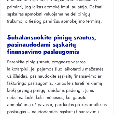
priminti, jog laikas apmokėjimui jau atėjo. Dažnai
sąskaitas apmokėti vėluojama ne dėl pinigų
trūkumo, o tiesiog pamiršus apmokėjimo terminą.
Subalansuokite pinigų srautus,
pasinaudodami sąskaitų
finansavimo paslaugomis
Parenkite pinigų srautų prognozę vasaros
laikotarpiui. Jei pajamos šiuo laikotarpiu mažesnės
už išlaidas, pasinaudokite sąskaitų finansavimo ar
faktoringo paslaugomis, kurios leis turėti reikiamą
kiekį grynųjų pinigų išlaidoms padengti. Jums
nebūtina laukti kelis mėnesius, kol gausite
apmokėjimą už pavasarį parduotas prekes ar atliktas
paslaugas – naudodamiesi sąskaitų finansavimu