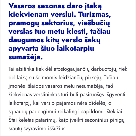
Vasaros sezonas daro įtaką
kiekvienam verslui. Turizmas,
pramogų sektorius, viešbučių
verslas tuo metu klesti, tačiau
daugumos kitų verslo šakų
apyvarta šiuo laikotarpiu
sumažėja.
Tai atsitinka tiek dėl atostogaujančių darbuotojų, tiek
dėl laiką su šeimomis leidžiančių pirkėjų. Tačiau
įmonės išlaidos vasaros metu nesumažėja, tad
kiekvienas verslininkas turi būti pasiruošęs išgyventi
laikotarpį, kai verslo pajamos nėra didelės, o
sąnaudų padengimui reikalingi papildomi ištekliai.
Štai keletas patarimų, kaip įveikti sezoninius pinigų
srautų svyravimo iššūkius.