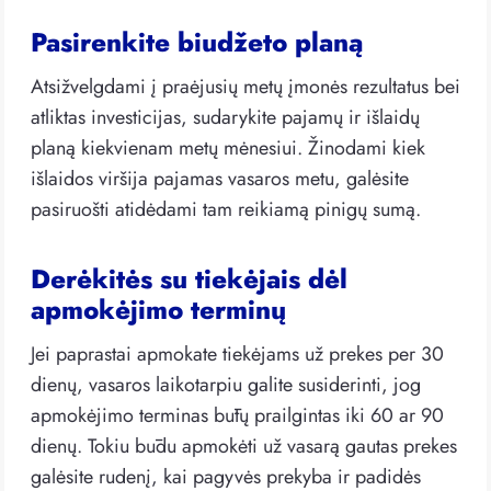
Pasirenkite biudžeto planą
Atsižvelgdami į praėjusių metų įmonės rezultatus bei
atliktas investicijas, sudarykite pajamų ir išlaidų
planą kiekvienam metų mėnesiui. Žinodami kiek
išlaidos viršija pajamas vasaros metu, galėsite
pasiruošti atidėdami tam reikiamą pinigų sumą.
Derėkitės su tiekėjais dėl
apmokėjimo terminų
Jei paprastai apmokate tiekėjams už prekes per 30
dienų, vasaros laikotarpiu galite susiderinti, jog
apmokėjimo terminas būtų prailgintas iki 60 ar 90
dienų. Tokiu būdu apmokėti už vasarą gautas prekes
galėsite rudenį, kai pagyvės prekyba ir padidės