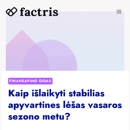
Skip
to
content
FINANSAVIMO GIDAS
Kaip išlaikyti stabilias
apyvartines lėšas vasaros
sezono metu?