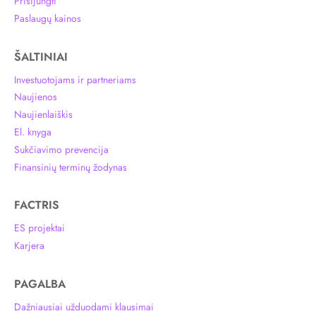
Prisijungti
Paslaugų kainos
ŠALTINIAI
Investuotojams ir partneriams
Naujienos
Naujienlaiškis
El. knyga
Sukčiavimo prevencija
Finansinių terminų žodynas
FACTRIS
ES projektai
Karjera
PAGALBA
Dažniausiai užduodami klausimai