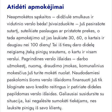
Atidėti apmokėjimai
Neapmokėtos sąskaitos – didžiulė smulkaus ir
vidutinio verslo bėda! Įsivaizduokite – Jūs pasirašote
sutartį, suteikiate paslaugas ar pristatote prekes, o
tada apmokėjimo už jas laukiate 30, 60, o kartais ir
daugiau nei 100 dienų! Tai iš tiesų daro didelę
neigiamą įtaką pinigų srautams, o kartu ir visam
verslui. Pagrindines verslo išlaidas – darbo
užmokestį, nuomą, draudimo įmokas, komunalinius
mokesčius Jūs turite mokėti nuolat. Naudodamiesi
paskolomis šioms verslo išlaidoms finansuoti Jūs tik
bloginate savo kredito reitingus ir patiriate dideles
papildomas verslo išlaidas. Galiausiai susidursite su
situacija, kai negalėsite sumokėti tiekėjams, nes
lauksite pinigų iš savo klientų.