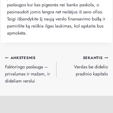
paslaugos kur kas pigesnės nei banko paskola, o
pasinaudoti jomis lengva net neišėjus iš savo ofiso.
Taigi išbandykite šį naują verslo finansavimo būdą ir
pamiršite ką reiškia ilgas laukimas, kol sąskaita bus
apmokėta.
Navigacija
ANKSTESNIS
SEKANTIS
tarp
Faktoringo paslauga –
Verslas be didelio
įrašų
privalumas ir mažam, ir
pradinio kapitalo
dideliam verslui