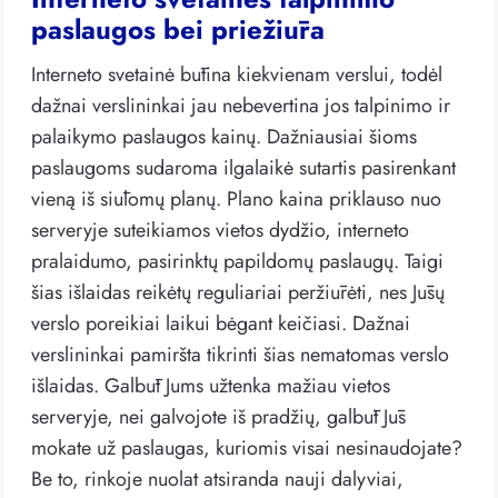
paslaugos bei priežiūra
Interneto svetainė būtina kiekvienam verslui, todėl
dažnai verslininkai jau nebevertina jos talpinimo ir
palaikymo paslaugos kainų. Dažniausiai šioms
paslaugoms sudaroma ilgalaikė sutartis pasirenkant
vieną iš siūlomų planų. Plano kaina priklauso nuo
serveryje suteikiamos vietos dydžio, interneto
pralaidumo, pasirinktų papildomų paslaugų. Taigi
šias išlaidas reikėtų reguliariai peržiūrėti, nes Jūsų
verslo poreikiai laikui bėgant keičiasi. Dažnai
verslininkai pamiršta tikrinti šias nematomas verslo
išlaidas. Galbūt Jums užtenka mažiau vietos
serveryje, nei galvojote iš pradžių, galbūt Jūs
mokate už paslaugas, kuriomis visai nesinaudojate?
Be to, rinkoje nuolat atsiranda nauji dalyviai,