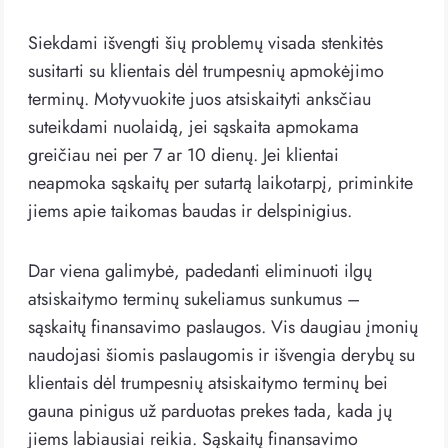
Siekdami išvengti šių problemų visada stenkitės
susitarti su klientais dėl trumpesnių apmokėjimo
terminų. Motyvuokite juos atsiskaityti anksčiau
suteikdami nuolaidą, jei sąskaita apmokama
greičiau nei per 7 ar 10 dienų. Jei klientai
neapmoka sąskaitų per sutartą laikotarpį, priminkite
jiems apie taikomas baudas ir delspinigius.
Dar viena galimybė, padedanti eliminuoti ilgų
atsiskaitymo terminų sukeliamus sunkumus –
sąskaitų finansavimo paslaugos. Vis daugiau įmonių
naudojasi šiomis paslaugomis ir išvengia derybų su
klientais dėl trumpesnių atsiskaitymo terminų bei
gauna pinigus už parduotas prekes tada, kada jų
jiems labiausiai reikia. Sąskaitų finansavimo