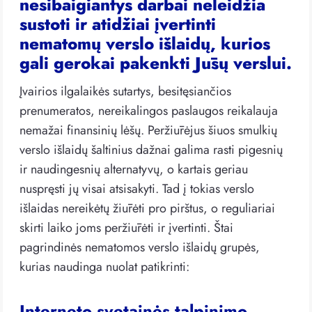
nesibaigiantys darbai neleidžia
sustoti ir atidžiai įvertinti
nematomų verslo išlaidų, kurios
gali gerokai pakenkti Jūsų verslui.
Įvairios ilgalaikės sutartys, besitęsiančios
prenumeratos, nereikalingos paslaugos reikalauja
nemažai finansinių lėšų. Peržiūrėjus šiuos smulkių
verslo išlaidų šaltinius dažnai galima rasti pigesnių
ir naudingesnių alternatyvų, o kartais geriau
nuspręsti jų visai atsisakyti. Tad į tokias verslo
išlaidas nereikėtų žiūrėti pro pirštus, o reguliariai
skirti laiko joms peržiūrėti ir įvertinti. Štai
pagrindinės nematomos verslo išlaidų grupės,
kurias naudinga nuolat patikrinti:
Interneto svetainės talpinimo