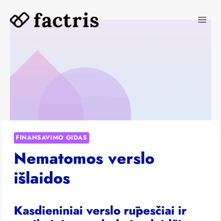
Skip
to
content
FINANSAVIMO GIDAS
Nematomos verslo
išlaidos
Kasdieniniai verslo rūpesčiai ir