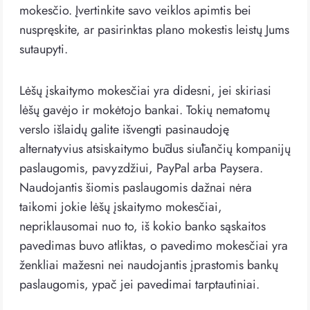
mokesčio. Įvertinkite savo veiklos apimtis bei
nuspręskite, ar pasirinktas plano mokestis leistų Jums
sutaupyti.
Lėšų įskaitymo mokesčiai yra didesni, jei skiriasi
lėšų gavėjo ir mokėtojo bankai. Tokių nematomų
verslo išlaidų galite išvengti pasinaudoję
alternatyvius atsiskaitymo būdus siūlančių kompanijų
paslaugomis, pavyzdžiui, PayPal arba Paysera.
Naudojantis šiomis paslaugomis dažnai nėra
taikomi jokie lėšų įskaitymo mokesčiai,
nepriklausomai nuo to, iš kokio banko sąskaitos
pavedimas buvo atliktas, o pavedimo mokesčiai yra
ženkliai mažesni nei naudojantis įprastomis bankų
paslaugomis, ypač jei pavedimai tarptautiniai.