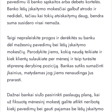
pavedimu iš banko sąskaitos arba debeto kortelės.
Banko lėšų įskaitymo mokesčiai galbūt atrodo ir
nedideli, tačiau kai tokių atsiskaitymų daug, bendra
suma susidaro visai nemaža.
Taigi nepraleiskite progos ir derėkitės su banku
dėl mažesnių pavedimų bei lėšų įskaitymo
mokesčių. Parodykite jiems, kokią naudą teikiate ir
kiek klientų sulaukiate per mėnesį ir taip turėsite
stipresnę derybinę poziciją. Bankas sutiks sumažinti
įkainius, matydamas jog jiems nenaudinga Jus
prarasti.
Dažnai bankai siūlo pasirinkti paslaugų planą, kai
už fiksuotą mėnesinį mokestį galite atlikti neribotą
kiekį pavedimų bei gauti pajamas be lėšų įskaitymo