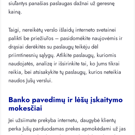
siūlantys panašias paslaugas dažnai už geresnę
kainą.
Taigi, nereikėtų verslo išlaidų interneto svetainei
palikti be priežiūros – pasidomėkite naujovėmis ir
drąsiai derėkitės su paslaugų teikėju dėl
priimtinesnių sąlygų. Atlikite paslaugų, kuriomis
naudojatės, analizę ir išsirinkite tai, ko Jums tikrai
reikia, bei atsisakykite tų paslaugų, kurios neteikia
naudos Jūsų verslui.
Banko pavedimų ir lėšų įskaitymo
mokesčiai
Jei užsiimate prekyba internetu, daugybė klientų
perka Jūsų parduodamas prekes apmokėdami už jas