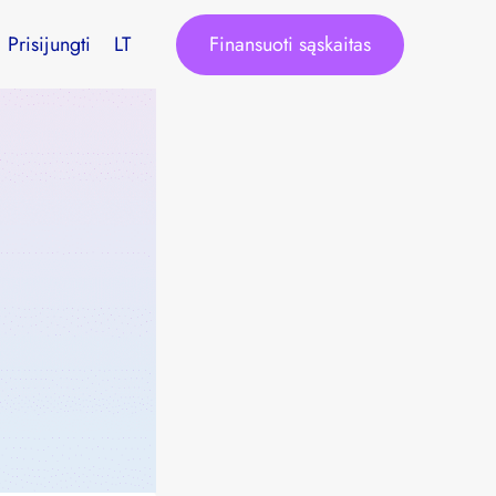
Finansuoti sąskaitas
Prisijungti
LT