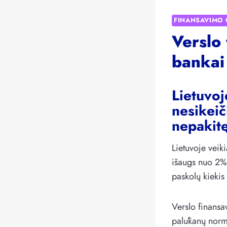
FINANSAVIMO 
Verslo
bankai
Lietuvoj
nesikeič
nepakitę
Lietuvoje veik
išaugs nuo 2% 
paskolų kiekis
Verslo finansa
palūkanų normų