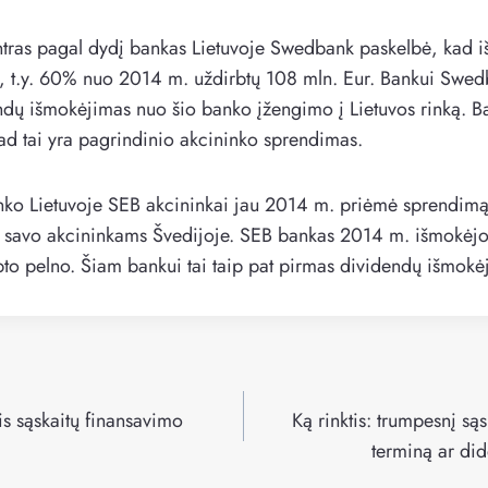
ntras pagal dydį bankas Lietuvoje Swedbank paskelbė, kad i
, t.y. 60% nuo 2014 m. uždirbtų 108 mln. Eur. Bankui Swed
dų išmokėjimas nuo šio banko įžengimo į Lietuvos rinką. Ba
d tai yra pagrindinio akcininko sprendimas.
nko Lietuvoje SEB akcininkai jau 2014 m. priėmė sprendimą
i savo akcininkams Švedijoje. SEB bankas 2014 m. išmokėjo
bto pelno. Šiam bankui tai taip pat pirmas dividendų išmokė
is sąskaitų finansavimo
Ką rinktis: trumpesnį s
terminą ar di