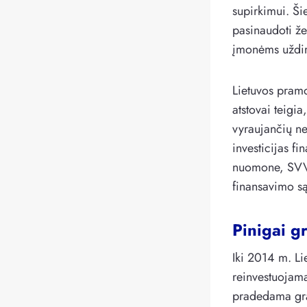
supirkimui. Ši
pasinaudoti že
įmonėms uždir
Lietuvos pram
atstovai teigi
vyraujančių ne
investicijas f
nuomone, SVV y
finansavimo są
Pinigai g
Iki 2014 m. Li
reinvestuojama
pradedama grą