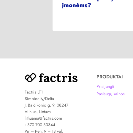
artnerystė
įmonėms?
PRODUKTAI
Prisijungti
Factris LT1
Paslaugų kainos
Simbiocity/Delta
J. Balčikonio g. 9, 08247
Vilnius, Lietuva
lithuania@factris.com
+370 700 33344
Pir – Pen: 9 – 18 val.