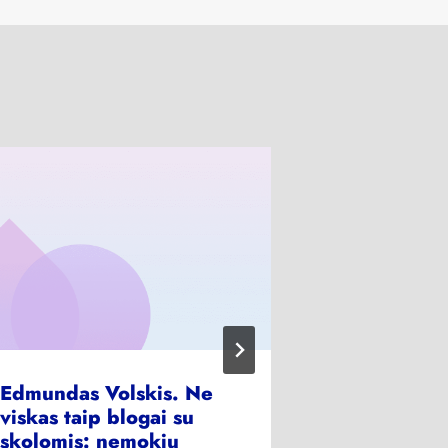
Edmundas Volskis. Ne
Finansavi
viskas taip blogai su
gali lemti
skolomis: nemokių