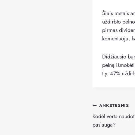
Šiais metais a
uždirbto pelno
pirmas dividen
komentuoja, ka
Didžiausio ba
pelną išmokėt
t.y. 47% uždir
Navigacija
ANKSTESNIS
tarp
Kodėl verta naudot
įrašų
paslauga?