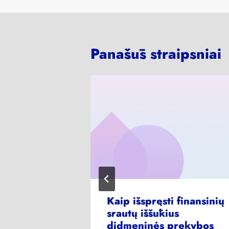
Panašūs straipsniai
las –
Kaip išspręsti finansinių
ntų
srautų iššūkius
inkanti
didmeninės prekybos