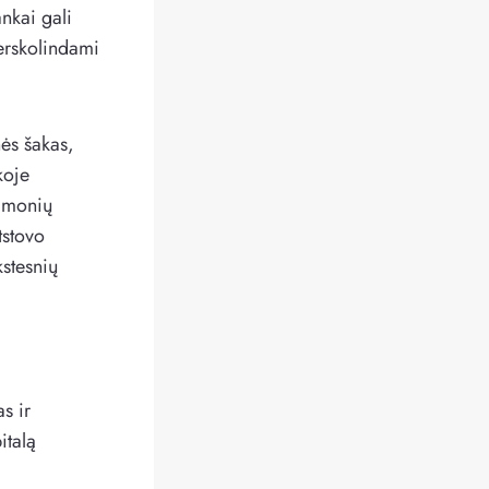
nkai gali
erskolindami
ės šakas,
koje
 įmonių
tstovo
kstesnių
s ir
italą