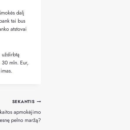
šmokės dalį
bank tai bus
nko atstovai
 uždirbtą
 30 mln. Eur,
jimas.
SEKANTIS
ąskaitos apmokėjimo
desnę pelno maržą?