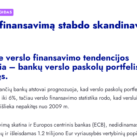
GIDAS
 finansavimą stabdo skandina
e verslo finansavimo tendencijos
ia – bankų verslo paskolų portfelis
s.
iančių bankų atstovai prognozuoja, kad verslo paskolų portf
iki 6%, tačiau verslo finansavimo statistika rodo, kad versl
 išlieka nepakitęs nuo 2009 m.
vimą skatina ir Europos centrinis bankas (ECB), nedidinama
 ir išleisdamas 1.2 trilijono Eur vyriausybės vertybinių pop