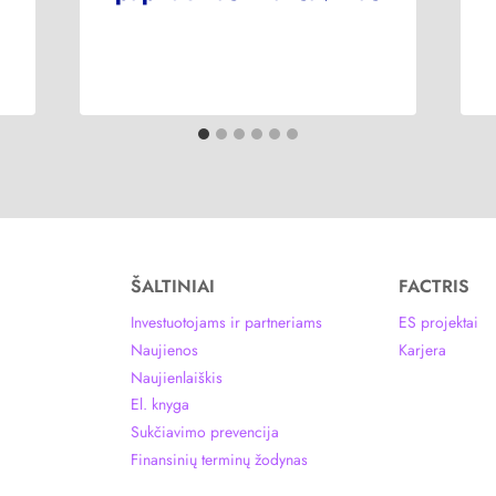
ŠALTINIAI
FACTRIS
Investuotojams ir partneriams
ES projektai
Naujienos
Karjera
Naujienlaiškis
El. knyga
Sukčiavimo prevencija
Finansinių terminų žodynas