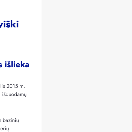
viški
 išlieka
elis 2015 m.
ui išduodamų
s bazinių
ierių