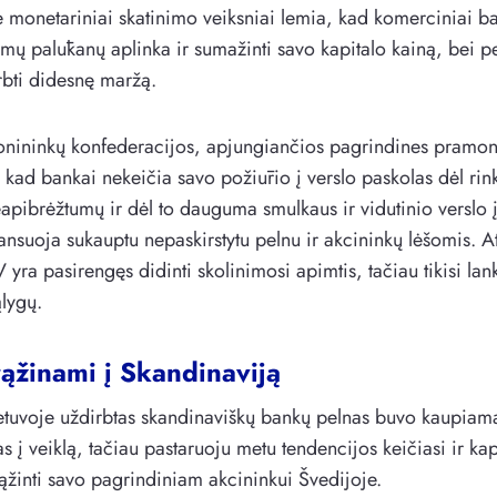
e monetariniai skatinimo veiksniai lemia, kad komerciniai ba
mų palūkanų aplinka ir sumažinti savo kapitalo kainą, bei p
bti didesnę maržą.
onininkų konfederacijos, apjungiančios pagrindines pramon
a, kad bankai nekeičia savo požiūrio į verslo paskolas dėl rin
apibrėžtumų ir dėl to dauguma smulkaus ir vidutinio verslo
inansuoja sukauptu nepaskirstytu pelnu ir akcininkų lėšomis. A
ra pasirengęs didinti skolinimosi apimtis, tačiau tikisi lan
lygų.
rąžinami į Skandinaviją
etuvoje uždirbtas skandinaviškų bankų pelnas buvo kaupiama
s į veiklą, tačiau pastaruoju metu tendencijos keičiasi ir kap
žinti savo pagrindiniam akcininkui Švedijoje.