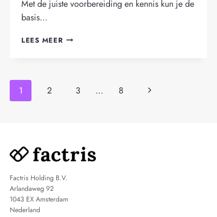
Met de juiste voorbereiding en kennis kun je de
basis…
IN
LEES MEER
8
STAPPEN
EEN
Paginanavigatie
EIGEN
Volgende
1
2
3
…
8
BEDRIJF
STARTEN
pagina
Factris Holding B.V.
Arlandaweg 92
1043 EX Amsterdam
Nederland