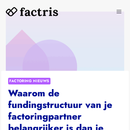
Doorgaan
naar
inhoud
FACTORING NIEUWS
Waarom de
fundingstructuur van je
factoringpartner
belangrijker is dan je