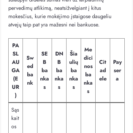
pervedimų atlikimą, neatsižvelgiant į kitus
mokesčius, kurie mokėjimo įstaigose daugeliu
atvejų taip pat yra mažesni nei bankuose.
PA
Me
SL
SE
DN
Šia
Sw
dici
AU
B
B
ulių
Cit
Pay
ed
nos
GA
ba
ba
ba
ad
ser
ba
ba
(E
nka
nka
nka
ele
a
nk
nka
UR
s
s
s
s
)
Sąs
kait
os