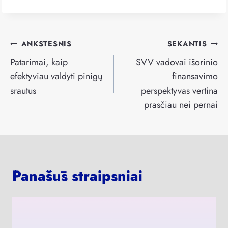
Navigacija
ANKSTESNIS
SEKANTIS
tarp
Patarimai, kaip
SVV vadovai išorinio
įrašų
efektyviau valdyti pinigų
finansavimo
srautus
perspektyvas vertina
prasčiau nei pernai
Panašūs straipsniai