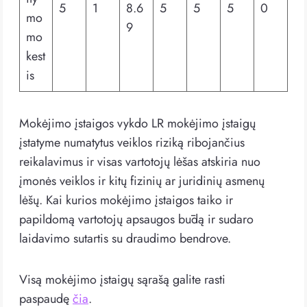
5
1
8.6
5
5
5
0
mo
9
mo
kest
is
Mokėjimo įstaigos vykdo LR mokėjimo įstaigų
įstatyme numatytus veiklos riziką ribojančius
reikalavimus ir visas vartotojų lėšas atskiria nuo
įmonės veiklos ir kitų fizinių ar juridinių asmenų
lėšų. Kai kurios mokėjimo įstaigos taiko ir
papildomą vartotojų apsaugos būdą ir sudaro
laidavimo sutartis su draudimo bendrove.
Visą mokėjimo įstaigų sąrašą galite rasti
paspaudę
čia
.