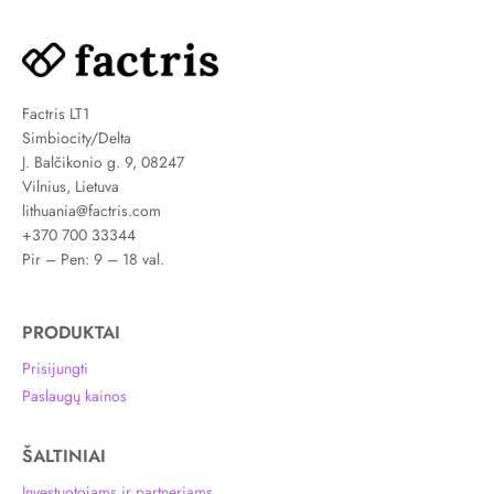
Factris LT1
Simbiocity/Delta
J. Balčikonio g. 9, 08247
Vilnius, Lietuva
lithuania@factris.com
+370 700 33344
Pir – Pen: 9 – 18 val.
PRODUKTAI
Prisijungti
Paslaugų kainos
ŠALTINIAI
Investuotojams ir partneriams