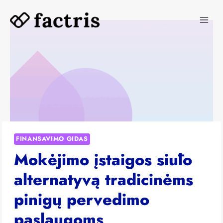
Skip
to
content
FINANSAVIMO GIDAS
Mokėjimo įstaigos siūlo
alternatyvą tradicinėms
pinigų pervedimo
paslaugoms