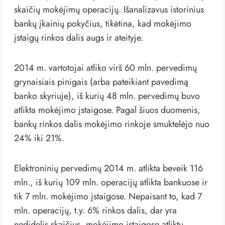
skaičių mokėjimų operacijų. Išanalizavus istorinius
bankų įkainių pokyčius, tikėtina, kad mokėjimo
įstaigų rinkos dalis augs ir ateityje.
2014 m. vartotojai atliko virš 60 mln. pervedimų
grynaisiais pinigais (arba pateikiant pavedimą
banko skyriuje), iš kurių 48 mln. pervedimų buvo
atlikta mokėjimo įstaigose. Pagal šiuos duomenis,
bankų rinkos dalis mokėjimo rinkoje smuktelėjo nuo
24% iki 21%.
Elektroninių pervedimų 2014 m. atlikta beveik 116
mln., iš kurių 109 mln. operacijų atlikta bankuose ir
tik 7 mln. mokėjimo įstaigose. Nepaisant to, kad 7
mln. operacijų, t.y. 6% rinkos dalis, dar yra
nedidelis skaičius, mokėjimo įstaigose atliktų