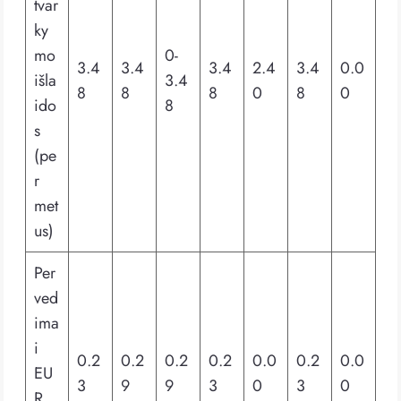
tvar
ky
mo
0-
3.4
3.4
3.4
2.4
3.4
0.0
išla
3.4
8
8
8
0
8
0
ido
8
s
(pe
r
met
us)
Per
ved
ima
i
0.2
0.2
0.2
0.2
0.0
0.2
0.0
EU
3
9
9
3
0
3
0
R