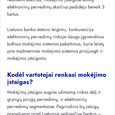
elektroninių pervedimų skaičius padidėjo beveik 3
kartus.
Lietuvos banko atstovo teigimu, konkurencija
elektroninių pervedimų rinkoje išaugs įgyvendinus
būtinus mokėjimo sistemos pakeitimus, kurie leistų
prie mažmeninės mokėjimo sistemos prisijungti ir
mokėjimo įstaigoms.
Kodėl vartotojai renkasi mokėjimo
įstaigas?
Mokėjimų įstaigos augina užimamą rinkos dalį ir
grynųjų pinigų pervedimų, ir elektroninių
pervedimų segmentuose. Pagrindinis šių įstaigų
pranašumas prieš Lietuvoje veikiančius bankus –