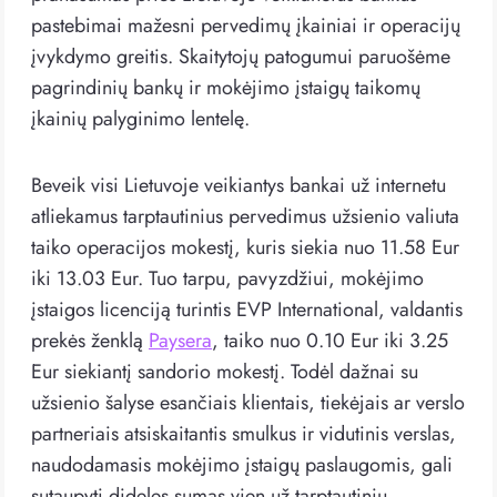
pastebimai mažesni pervedimų įkainiai ir operacijų
įvykdymo greitis. Skaitytojų patogumui paruošėme
pagrindinių bankų ir mokėjimo įstaigų taikomų
įkainių palyginimo lentelę.
Beveik visi Lietuvoje veikiantys bankai už internetu
atliekamus tarptautinius pervedimus užsienio valiuta
taiko operacijos mokestį, kuris siekia nuo 11.58 Eur
iki 13.03 Eur. Tuo tarpu, pavyzdžiui, mokėjimo
įstaigos licenciją turintis EVP International, valdantis
prekės ženklą
Paysera
, taiko nuo 0.10 Eur iki 3.25
Eur siekiantį sandorio mokestį. Todėl dažnai su
užsienio šalyse esančiais klientais, tiekėjais ar verslo
partneriais atsiskaitantis smulkus ir vidutinis verslas,
naudodamasis mokėjimo įstaigų paslaugomis, gali
sutaupyti dideles sumas vien už tarptautinių