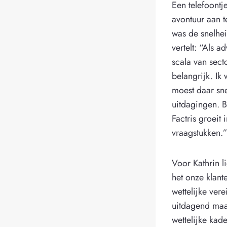
Een telefoont
avontuur aan t
was de snelhei
vertelt: “Als 
scala van sect
belangrijk. I
moest daar sne
uitdagingen. B
Factris groeit 
vraagstukken.
Voor Kathrin l
het onze klant
wettelijke ver
uitdagend maak
wettelijke kad