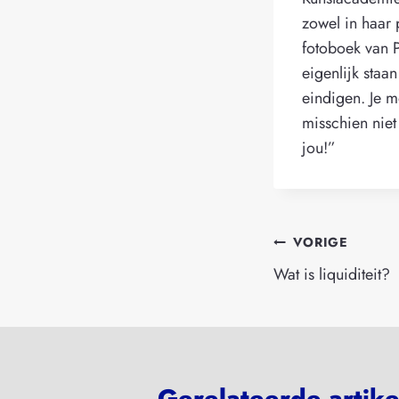
zowel in haar p
fotoboek van P
eigenlijk staa
eindigen. Je m
misschien niet
jou!”
Bericht
VORIGE
navigatie
Wat is liquiditeit?
Gerelateerde artik