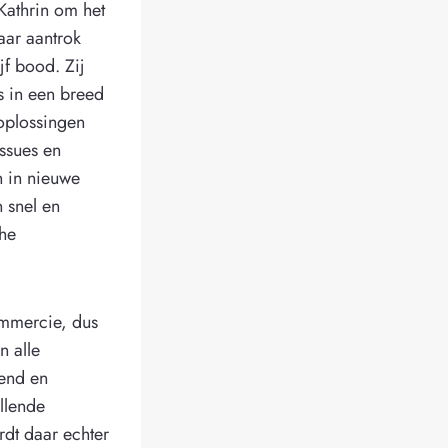
Kathrin om het
aar aantrok
jf bood. Zij
s in een breed
oplossingen
ssues en
n in nieuwe
 snel en
che
commercie, dus
n alle
nend en
illende
rdt daar echter