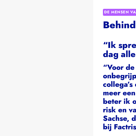
DE MENSEN VA
Behind
“Ik spre
dag alle
“Voor de 
onbegrijp
collega’s
meer een 
beter ik 
risk en v
Sachse, d
bij
Factri