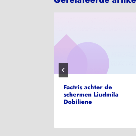
enes:
Factris achter de
sse
schermen Liudmila
Dobiliene