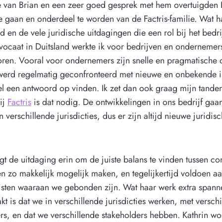
je van Brian en een zeer goed gesprek met hem overtuigden 
e gaan en onderdeel te worden van de Factris-familie. Wat h
d en de vele juridische uitdagingen die een rol bij het bedri
advocaat in Duitsland werkte ik voor bedrijven en ondernemer
oren. Vooral voor ondernemers zijn snelle en pragmatische 
k werd regelmatig geconfronteerd met nieuwe en onbekende i
l een antwoord op vinden. Ik zet dan ook graag mijn tande
ij
Factris
is dat nodig. De ontwikkelingen in ons bedrijf gaan
in verschillende jurisdicties, dus er zijn altijd nieuwe juridis
”
igt de uitdaging erin om de juiste balans te vinden tussen 
en zo makkelijk mogelijk maken, en tegelijkertijd voldoen aa
eisten waaraan we gebonden zijn. Wat haar werk extra span
t is dat we in verschillende jurisdicties werken, met versch
ers, en dat we verschillende stakeholders hebben. Kathrin wo