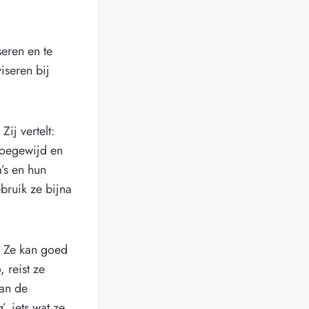
seren en te
iseren bij
Zij vertelt:
toegewijd en
a’s en hun
ebruik ze bijna
n. Ze kan goed
, reist ze
aan de
, iets wat ze