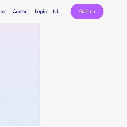
Start nu
ons
Contact
Login
NL