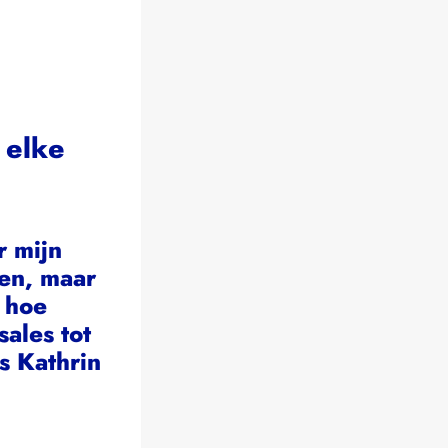
 elke
r mijn
len, maar
, hoe
ales tot
s Kathrin