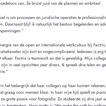
oedeloos van. Ze bruist juist van de plannen en ambities!
oel is om processen en juridische operaties te professionali
. Daarnaast blijf ik natuurlijk het bestuur begeleiden en adv
nspanningen.”
energie van de open en internationale werkcultuur bij Factris. 
tiekanalen zijn kort en ongecompliceerd. Iedereen is erg 
t elkaar. Factris is teamwork en dat is geweldig. Mijn colleg
zijn in veel opzichten zeer divers. Ik spreek drie talen en g
rie.”
hrin het belangrijk dat haar collega’s op haar kunnen rekene
aat graag voor mensen klaar. In haar vrije tijd speelt ze piano
 ze grote passie voor fotografie. Zo studeerde zij drie jaar 
in Amsterdam. Haar motto is ‘We make the path by walking’