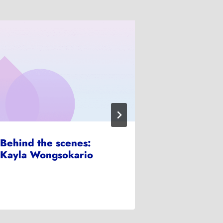
Behind the scenes:
Behind the
Kayla Wongsokario
Cindy Ove