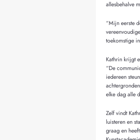
allesbehalve m
“Mijn eerste d
vereenvoudigen
toekomstige i
Kathrin krijgt 
“De communica
iedereen steun
achtergronden 
elke dag alle d
Zelf vindt Kat
luisteren en st
graag en heeft
Kunstacademie 