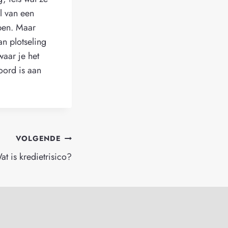
el van een
open. Maar
an plotseling
waar je het
oord is aan
VOLGENDE
at is kredietrisico?