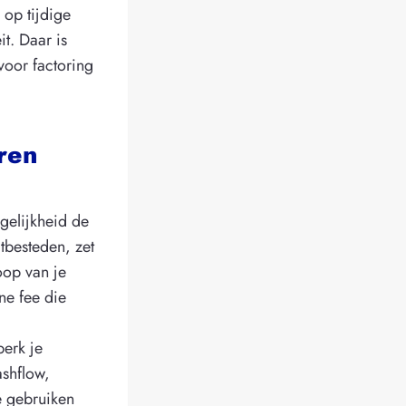
 op tijdige
it. Daar is
voor factoring
ren
gelijkheid de
tbesteden, zet
oop van je
ne fee die
erk je
ashflow,
e gebruiken