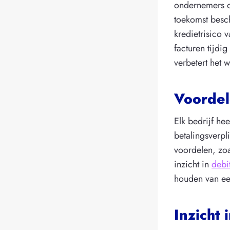
ondernemers op
toekomst besch
kredietrisico 
facturen tijdi
verbetert het w
Voordel
Elk bedrijf he
betalingsverpl
voordelen, zoa
inzicht in
debi
houden van een
Inzicht