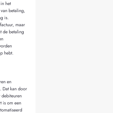
in het
van betaling,
g is.
factuur, maar
t de betaling
en
 worden
op hebt.
ren en
. Dat kan door
t debiteuren
rt is om een
utomatiseerd