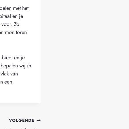
rdelen met het
itaal en je
 voor. Zo
n monitoren
 biedt en je
 bepalen wij in
 vlak van
an een
VOLGENDE