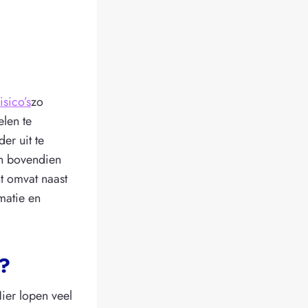
isico’s
zo
len te
er uit te
en bovendien
 omvat naast
matie en
k?
ier lopen veel