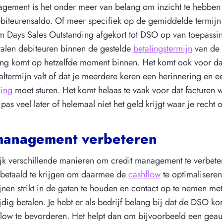
agement is het onder meer van belang om inzicht te hebben 
biteurensaldo. Of meer specifiek op de gemiddelde termijn 
 Days Sales Outstanding afgekort tot DSO op van toepassin
alen debiteuren binnen de gestelde
betalingstermijn
van de 
ling komt op hetzelfde moment binnen. Het komt ook voor da
altermijn valt of dat je meerdere keren een herinnering en e
ing
moet sturen. Het komt helaas te vaak voor dat facturen
pas veel later of helemaal niet het geld krijgt waar je recht 
management verbeteren
lijk verschillende manieren om credit management te verbete
g betaald te krijgen om daarmee de
cashflow
te optimaliseren
jnen strikt in de gaten te houden en contact op te nemen me
ijdig betalen. Je hebt er als bedrijf belang bij dat de DSO ko
low te bevorderen. Het helpt dan om bijvoorbeeld een gea