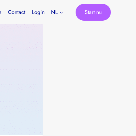
Start nu
s
Contact
Login
NL