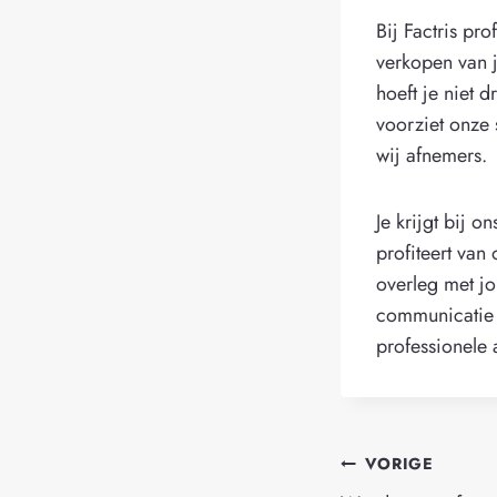
Bij Factris pr
verkopen van j
hoeft je niet 
voorziet onze 
wij afnemers.
Je krijgt bij 
profiteert van
overleg met jo
communicatie 
professionele
Bericht
VORIGE
navigatie