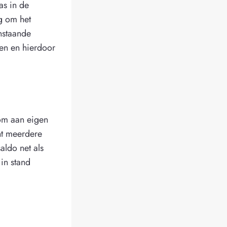
as in de
g om het
nstaande
gen en hierdoor
om aan eigen
ht meerdere
aldo net als
in stand