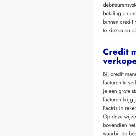
debiteurensyst
betaling en on
binnen credit
te kiezen en b
Credit 
verkop
Bij credit ma
facturen te ve
je een grote s
facturen krijg
Factris in reke
Op deze wijze
bovendien het 
waarbij de bed