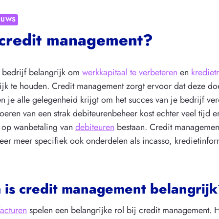
EUWS
 credit management?
k bedrijf belangrijk om
werkkapitaal te verbeteren
en
kredietr
ijk te houden. Credit management zorgt ervoor dat deze doe
n je alle gelegenheid krijgt om het succes van je bedrijf verd
eren van een strak debiteurenbeheer kost echter veel tijd 
ico op wanbetaling van
debiteuren
bestaan. Credit management
er meer specifiek ook onderdelen als incasso, kredietinfor
.
is credit management belangrij
acturen
spelen een belangrijke rol bij credit management. H