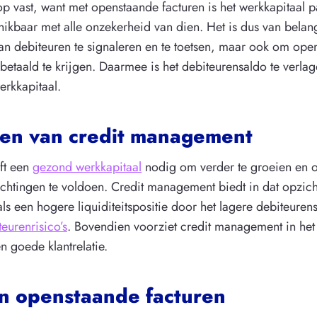
 vast, want met openstaande facturen is het werkkapitaal p
ikbaar met alle onzekerheid van dien. Het is dus van belan
van debiteuren te signaleren en te toetsen, maar ook om ope
g betaald te krijgen. Daarmee is het debiteurensaldo te verla
erkkapitaal.
en van credit management
eft een
gezond werkkapitaal
nodig om verder te groeien en 
ichtingen te voldoen. Credit management biedt in dat opzic
ls een hogere liquiditeitspositie door het lagere debiteurens
teurenrisico’s
. Bovendien voorziet credit management in het 
 goede klantrelatie.
 in openstaande facturen