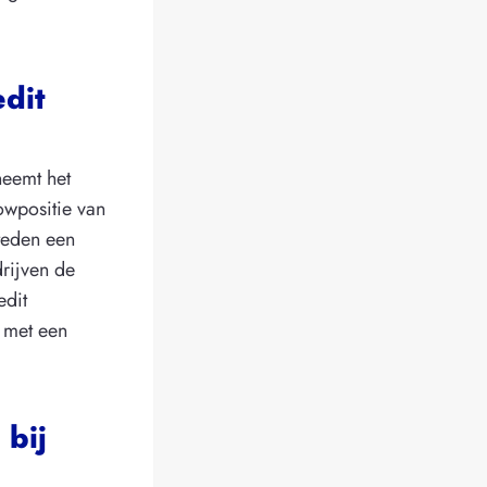
edit
neemt het
owpositie van
steden een
drijven de
edit
r met een
 bij