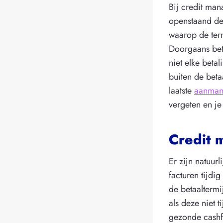
Bij credit man
openstaand de
waarop de term
Doorgaans bet
niet elke beta
buiten de beta
laatste
aanman
vergeten en je 
Credit 
Er zijn natuur
facturen tijdi
de betaaltermi
als deze niet t
gezonde cashf