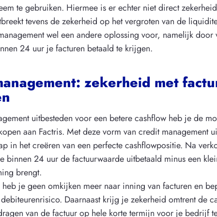
eem te gebruiken. Hiermee is er echter niet direct zekerheid
tbreekt tevens de zekerheid op het vergroten van de liquidite
 management wel een andere oplossing voor, namelijk door 
innen 24 uur je facturen betaald te krijgen.
management: zekerheid met factu
en
nagement uitbesteden voor een betere cashflow heb je de mo
rkopen aan Factris. Met deze vorm van credit management ui
tap in het creëren van een perfecte cashflowpositie. Na verk
 je binnen 24 uur de factuurwaarde uitbetaald minus een klei
ning brengt.
 heb je geen omkijken meer naar inning van facturen en bep
debiteurenrisico. Daarnaast krijg je zekerheid omtrent de c
ragen van de factuur op hele korte termijn voor je bedrijf t